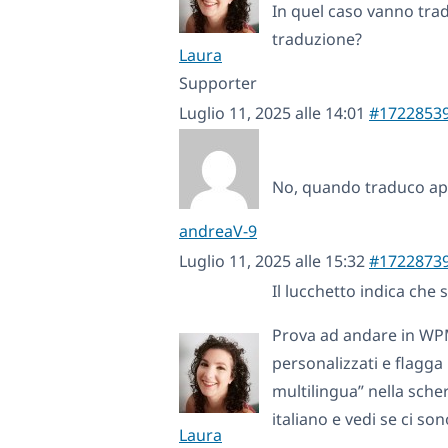
In quel caso vanno trad
traduzione?
Laura
Supporter
Luglio 11, 2025 alle 14:01
#1722853
No, quando traduco app
andreaV-9
Luglio 11, 2025 alle 15:32
#1722873
Il lucchetto indica che
Prova ad andare in WP
personalizzati e flagg
multilingua” nella scher
italiano e vedi se ci so
Laura