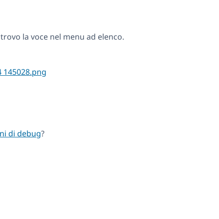
 trovo la voce nel menu ad elenco.
ni di debug
?