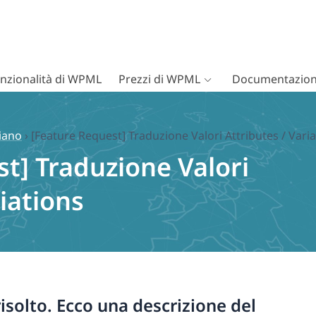
nzionalità di WPML
Prezzi di WPML
Documentazion
liano
›
[Feature Request] Traduzione Valori Attributes / Vari
t] Traduzione Valori
riations
isolto. Ecco una descrizione del