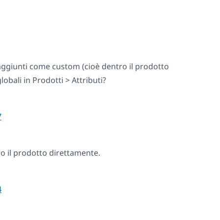
i aggiunti come custom (cioè dentro il prodotto
obali in Prodotti > Attributi?
7
ro il prodotto direttamente.
4