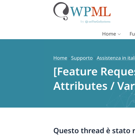
Home
Fu
Vai
al
contenuto
Home
›
Supporto
›
Assistenza in ita
[Feature Reques
Attributes / Va
Questo thread è stato r