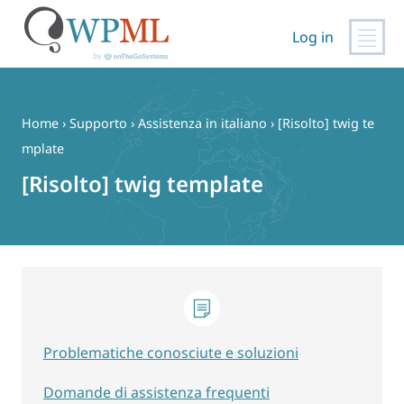
Log in
Vai
al
contenuto
Home
›
Supporto
›
Assistenza in italiano
›
[Risolto] twig te
mplate
[Risolto] twig template
Problematiche conosciute e soluzioni
Domande di assistenza frequenti