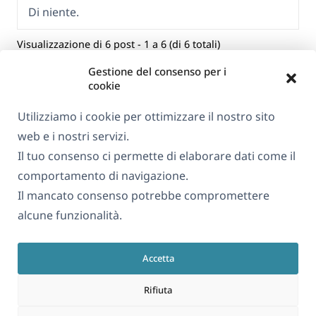
Di niente.
Visualizzazione di 6 post - 1 a 6 (di 6 totali)
Gestione del consenso per i
cookie
Utilizziamo i cookie per ottimizzare il nostro sito
web e i nostri servizi.
Il tuo consenso ci permette di elaborare dati come il
comportamento di navigazione.
Il mancato consenso potrebbe compromettere
Informazioni su WPML
alcune funzionalità.
GDPR e Informativa sulla Privacy
(si
Unisciti al nostro team
Accetta
apre
(si
(si
(si
in
Rifiuta
apre
apre
apre
una
in
in
in
(si
© 2026
OnTheGoSystems Limited