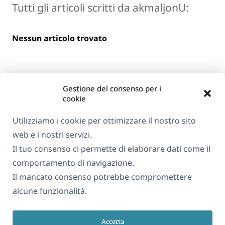
Tutti gli articoli scritti da akmaljonU:
Nessun articolo trovato
Gestione del consenso per i
cookie
Utilizziamo i cookie per ottimizzare il nostro sito
web e i nostri servizi.
Informazioni su WPML
Il tuo consenso ci permette di elaborare dati come il
GDPR e Informativa sulla Privacy
comportamento di navigazione.
Il mancato consenso potrebbe compromettere
(si
Unisciti al nostro team
alcune funzionalità.
apre
(si
(si
(si
in
apre
apre
apre
una
Accetta
in
in
in