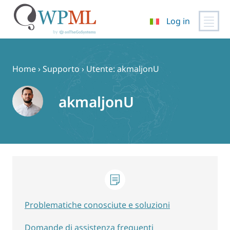
Log in
Vai
al
contenuto
Home
›
Supporto
›
Utente: akmaljonU
akmaljonU
Problematiche conosciute e soluzioni
Domande di assistenza frequenti