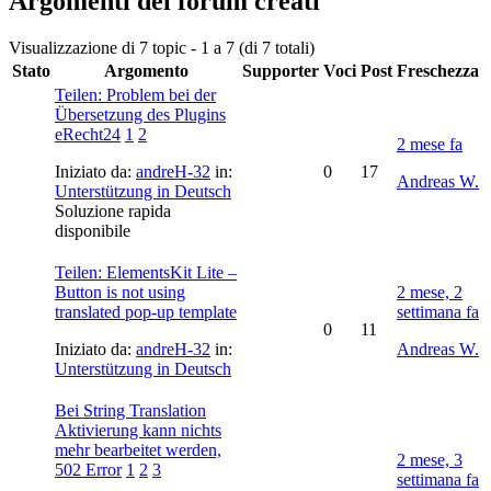
Argomenti del forum creati
Visualizzazione di 7 topic - 1 a 7 (di 7 totali)
Stato
Argomento
Supporter
Voci
Post
Freschezza
Teilen: Problem bei der
Übersetzung des Plugins
eRecht24
1
2
2 mese fa
Iniziato da:
andreH-32
in:
0
17
Andreas W.
Unterstützung in Deutsch
Soluzione rapida
disponibile
Teilen: ElementsKit Lite –
Button is not using
2 mese, 2
translated pop-up template
settimana fa
0
11
Iniziato da:
andreH-32
in:
Andreas W.
Unterstützung in Deutsch
Bei String Translation
Aktivierung kann nichts
mehr bearbeitet werden,
2 mese, 3
502 Error
1
2
3
settimana fa