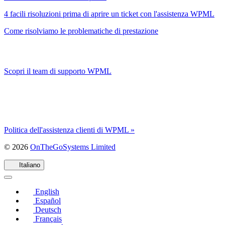
4 facili risoluzioni prima di aprire un ticket con l'assistenza WPML
Come risolviamo le problematiche di prestazione
Scopri il team di supporto WPML
Politica dell'assistenza clienti di WPML »
(si
© 2026
OnTheGoSystems Limited
apre
in
Italiano
una
nuova
English
finestra)
Español
Deutsch
Français