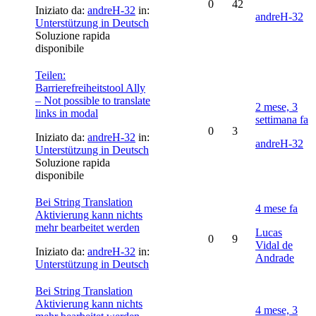
0
42
Iniziato da:
andreH-32
in:
andreH-32
Unterstützung in Deutsch
Soluzione rapida
disponibile
Teilen:
Barrierefreiheitstool Ally
– Not possible to translate
2 mese, 3
links in modal
settimana fa
0
3
Iniziato da:
andreH-32
in:
andreH-32
Unterstützung in Deutsch
Soluzione rapida
disponibile
Bei String Translation
4 mese fa
Aktivierung kann nichts
mehr bearbeitet werden
Lucas
0
9
Vidal de
Iniziato da:
andreH-32
in:
Andrade
Unterstützung in Deutsch
Bei String Translation
Aktivierung kann nichts
4 mese, 3