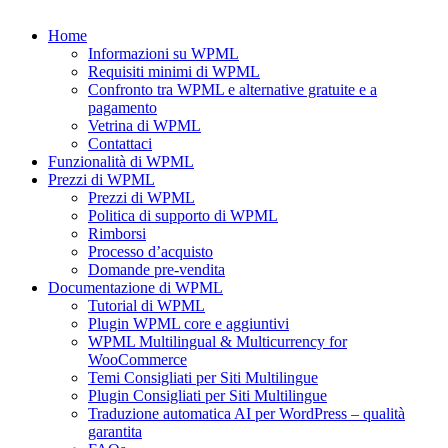
Home
Informazioni su WPML
Requisiti minimi di WPML
Confronto tra WPML e alternative gratuite e a
pagamento
Vetrina di WPML
Contattaci
Funzionalità di WPML
Prezzi di WPML
Prezzi di WPML
Politica di supporto di WPML
Rimborsi
Processo d’acquisto
Domande pre-vendita
Documentazione di WPML
Tutorial di WPML
Plugin WPML core e aggiuntivi
WPML Multilingual & Multicurrency for
WooCommerce
Temi Consigliati per Siti Multilingue
Plugin Consigliati per Siti Multilingue
Traduzione automatica AI per WordPress – qualità
garantita