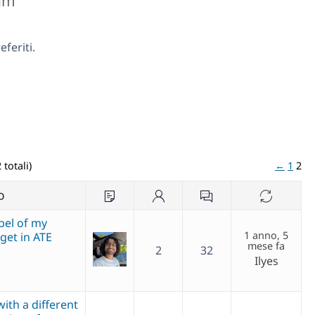
rum
feriti.
 totali)
←
1
2
o
bel of my
1 anno, 5
get in ATE
mese fa
2
32
Ilyes
with a different