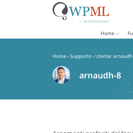
Home
Fu
Vai
al
contenuto
Home
›
Supporto
›
Utente: arnaudh
arnaudh-8