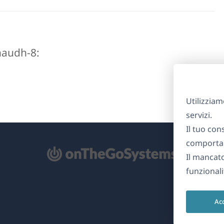
arnaudh-8:
Utilizziam
servizi.
Il tuo con
comportam
Il mancat
re
funzionali
na
Ac
ova
nestra)