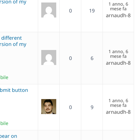
rsion of my
1 anno, 6
mese fa
0
19
arnaudh-8
 different
rsion of my
1 anno, 6
mese fa
0
6
arnaudh-8
bile
ubmit button
1 anno, 6
mese fa
0
9
arnaudh-8
bile
pear on