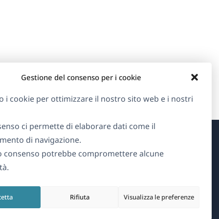
Gestione del consenso per i cookie
o i cookie per ottimizzare il nostro sito web e i nostri
senso ci permette di elaborare dati come il
ento di navigazione.
Informazioni su WPML
o consenso potrebbe compromettere alcune
tà.
GDPR e Informativa sulla Privacy
(si
Unisciti al nostro team
cetta
Rifiuta
Visualizza le preferenze
apre
(si
(si
(si
in