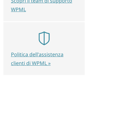
Scopri il team di supporto
WPML
Politica dell'assistenza
clienti di WPML »