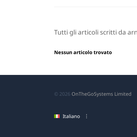
Tutti gli articoli scritti da 
Nessun articolo trovato
(si
© 2026
OnTheGoSystems Limited
ap
in
Italiano
u
nu
fi