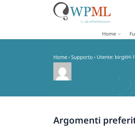
Home
Fu
Vai
al
contenuto
Home
›
Supporto
›
Utente: birgitH-
Argomenti preferit