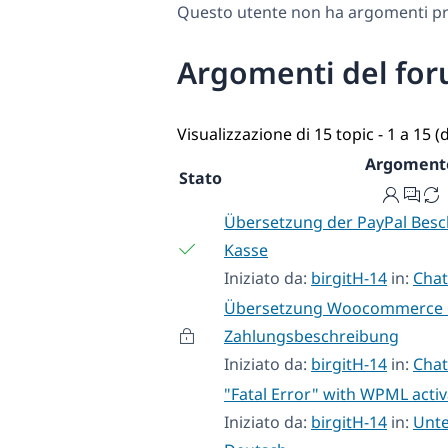
Questo utente non ha argomenti pre
Argomenti del for
Visualizzazione di 15 topic - 1 a 15 (d
Argoment
Stato
Übersetzung der PayPal Besc
Kasse
Iniziato da:
birgitH-14
in:
Chat
Übersetzung Woocommerce K
Zahlungsbeschreibung
Iniziato da:
birgitH-14
in:
Chat
"Fatal Error" with WPML acti
Iniziato da:
birgitH-14
in:
Unte