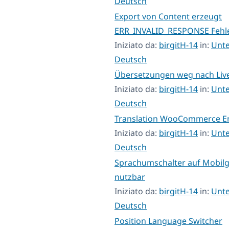
Deutsch
Export von Content erzeugt
ERR_INVALID_RESPONSE Fehl
Iniziato da:
birgitH-14
in:
Unte
Deutsch
Übersetzungen weg nach Liv
Iniziato da:
birgitH-14
in:
Unte
Deutsch
Translation WooCommerce E
Iniziato da:
birgitH-14
in:
Unte
Deutsch
Sprachumschalter auf Mobilg
nutzbar
Iniziato da:
birgitH-14
in:
Unte
Deutsch
Position Language Switcher