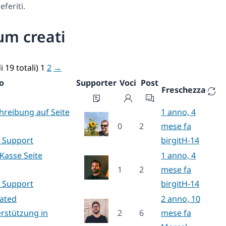
feriti.
um creati
i 19 totali)
1
2
→
o
Supporter
Voci
Post
Freschezza
hreibung auf Seite
1 anno, 4
0
2
mese fa
 Support
birgitH-14
asse Seite
1 anno, 4
1
2
mese fa
 Support
birgitH-14
vated
2 anno, 10
rstützung in
2
6
mese fa