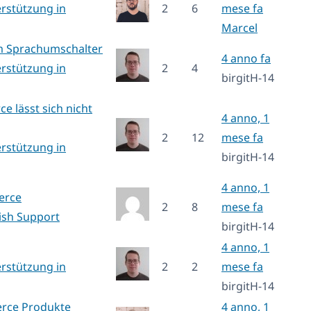
rstützung in
2
6
mese fa
Marcel
im Sprachumschalter
4 anno fa
rstützung in
2
4
birgitH-14
 lässt sich nicht
4 anno, 1
2
12
mese fa
rstützung in
birgitH-14
4 anno, 1
erce
2
8
mese fa
ish Support
birgitH-14
4 anno, 1
rstützung in
2
2
mese fa
birgitH-14
rce Produkte
4 anno, 1