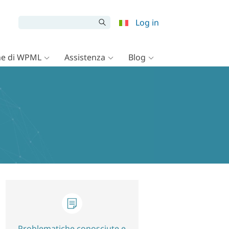
Log in
e di WPML
Assistenza
Blog
Problematiche conosciute e