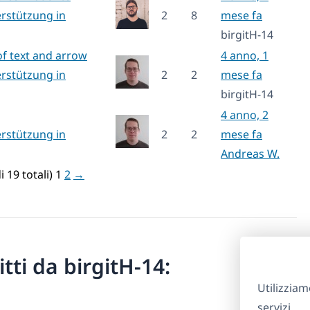
rstützung in
2
8
mese fa
birgitH-14
of text and arrow
4 anno, 1
rstützung in
2
2
mese fa
birgitH-14
4 anno, 2
rstützung in
2
2
mese fa
Andreas W.
i 19 totali)
1
2
→
ritti da birgitH-14:
Utilizziam
servizi.