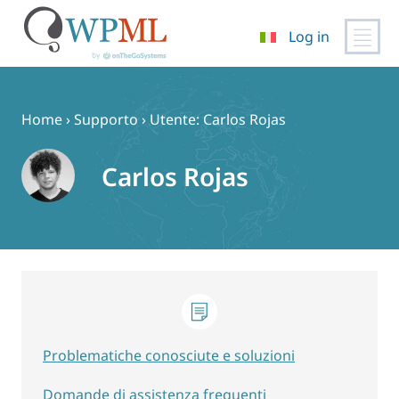
Log in
Vai
al
contenuto
Home
›
Supporto
›
Utente: Carlos Rojas
Carlos Rojas
Problematiche conosciute e soluzioni
Domande di assistenza frequenti