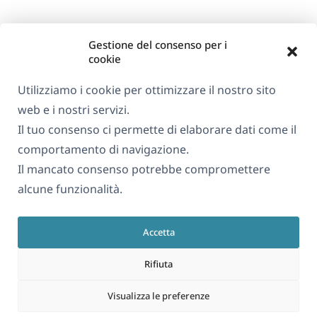
Gestione del consenso per i
cookie
Utilizziamo i cookie per ottimizzare il nostro sito
web e i nostri servizi.
Informazioni su WPML
Il tuo consenso ci permette di elaborare dati come il
GDPR e Informativa sulla Privacy
comportamento di navigazione.
Il mancato consenso potrebbe compromettere
(si
Unisciti al nostro team
alcune funzionalità.
apre
(si
(si
(si
in
apre
apre
apre
una
Accetta
in
in
in
Italiano
nuova
una
una
una
Rifiuta
finestra)
nuova
nuova
nuova
(si
© 2026
OnTheGoSystems Limited
finestra)
finestra)
finestra)
Visualizza le preferenze
apre