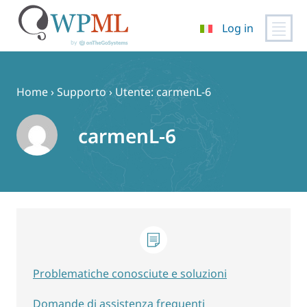
Log in
Vai
al
contenuto
Home
›
Supporto
›
Utente: carmenL-6
carmenL-6
Problematiche conosciute e soluzioni
Domande di assistenza frequenti