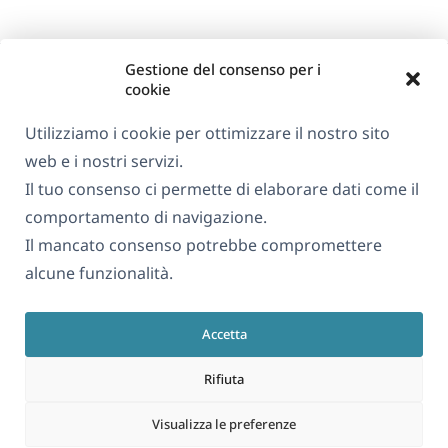
Gestione del consenso per i
cookie
Utilizziamo i cookie per ottimizzare il nostro sito
web e i nostri servizi.
Informazioni su WPML
Il tuo consenso ci permette di elaborare dati come il
GDPR e Informativa sulla Privacy
comportamento di navigazione.
Il mancato consenso potrebbe compromettere
(si
Unisciti al nostro team
alcune funzionalità.
apre
(si
(si
(si
in
apre
apre
apre
una
Accetta
in
in
in
Italiano
nuova
una
una
una
Rifiuta
finestra)
nuova
nuova
nuova
(si
© 2026
OnTheGoSystems Limited
finestra)
finestra)
finestra)
Visualizza le preferenze
apre