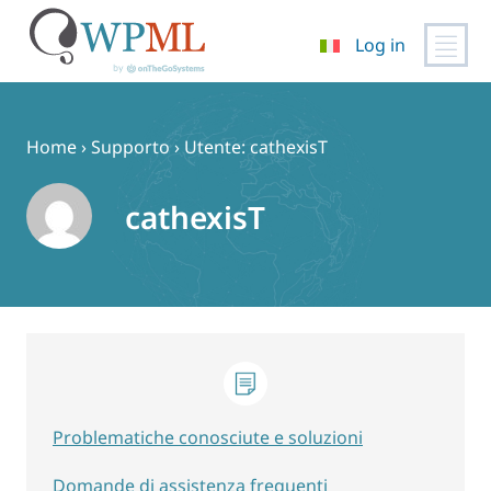
Log in
Vai
al
contenuto
Home
›
Supporto
›
Utente: cathexisT
cathexisT
Problematiche conosciute e soluzioni
Domande di assistenza frequenti