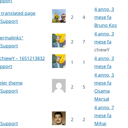
upport
4 anno, 3
 translated page
2
4
mese fa
 Support
Bruno Kos
4 anno, 3
Permalinks"
2
7
mese fa
 Support
chiewY
 chiewY – 1651213832
4 anno, 3
1
1
upport
mese fa
4 anno, 3
eler theme
mese fa
2
5
 Support
Osama
Mersal
4 anno, 7
mese fa
2
2
 Support
Mihai