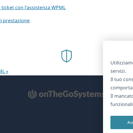
un ticket con l'assistenza WPML
i prestazione
Utilizziam
servizi.
ML »
Il tuo con
comportam
Il mancat
re
funzionali
na
Ac
ova