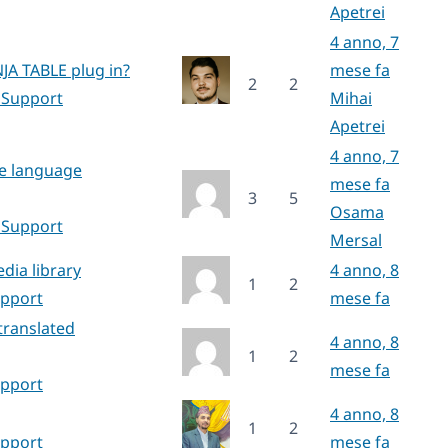
Apetrei
4 anno, 7
NJA TABLE plug in?
mese fa
2
2
 Support
Mihai
Apetrei
4 anno, 7
e language
mese fa
3
5
Osama
 Support
Mersal
dia library
4 anno, 8
1
2
upport
mese fa
translated
4 anno, 8
1
2
mese fa
upport
4 anno, 8
1
2
upport
mese fa