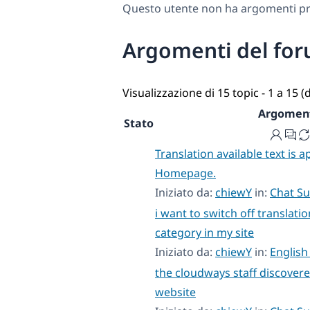
Questo utente non ha argomenti pre
Argomenti del for
Visualizzazione di 15 topic - 1 a 15 (d
Argomen
Stato
Translation available text is 
Homepage.
Iniziato da:
chiewY
in:
Chat S
i want to switch off translati
category in my site
Iniziato da:
chiewY
in:
English
the cloudways staff discove
website