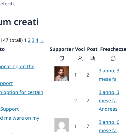
feriti.
um creati
i 47 totali)
1
2
3
4
→
to
Supporter
Voci
Post
Freschezza
appearing on the
3 anno, 3
1
2
mese fa
upport
on option for certain
3 anno, 3
2
2
mese fa
 Support
Andreas
red malware on my
3 anno, 6
1
7
mese fa