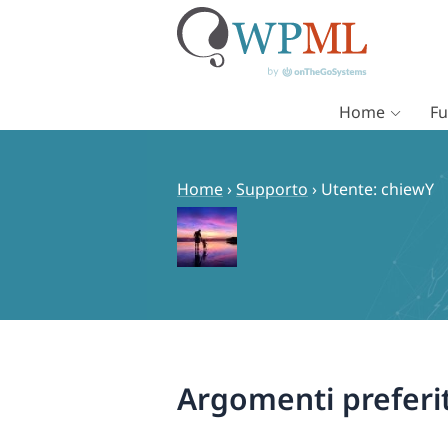
Home
Fu
Vai
al
contenuto
Home
›
Supporto
›
Utente: chiewY
Argomenti preferit