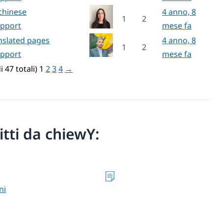
chinese
4 anno, 8
1
2
upport
mese fa
nslated pages
4 anno, 8
1
2
upport
mese fa
i 47 totali)
1
2
3
4
→
ritti da chiewY:
ni