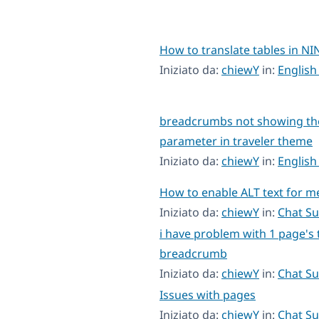
How to translate tables in NI
Iniziato da:
chiewY
in:
English
breadcrumbs not showing th
parameter in traveler theme
Iniziato da:
chiewY
in:
English
How to enable ALT text for me
Iniziato da:
chiewY
in:
Chat S
i have problem with 1 page's 
breadcrumb
Iniziato da:
chiewY
in:
Chat S
Issues with pages
Iniziato da:
chiewY
in:
Chat S