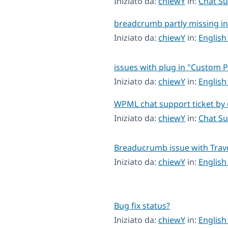
Iniziato da:
chiewY
in:
Chat S
breadcrumb partly missing in
Iniziato da:
chiewY
in:
English
issues with plug in "Custom 
Iniziato da:
chiewY
in:
English
WPML chat support ticket by
Iniziato da:
chiewY
in:
Chat S
Breaducrumb issue with Trav
Iniziato da:
chiewY
in:
English
Bug fix status?
Iniziato da:
chiewY
in:
English