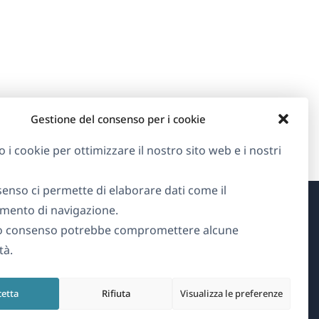
Gestione del consenso per i cookie
o i cookie per ottimizzare il nostro sito web e i nostri
senso ci permette di elaborare dati come il
ento di navigazione.
Informazioni su WPML
o consenso potrebbe compromettere alcune
tà.
GDPR e Informativa sulla Privacy
(si
Unisciti al nostro team
cetta
Rifiuta
Visualizza le preferenze
apre
(si
(si
(si
in