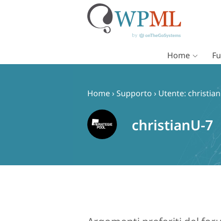
Home
Fu
Vai
al
contenuto
Home
›
Supporto
›
Utente: christia
christianU-7