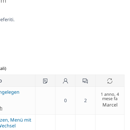
rum
feriti.
ali)
o
angelegen
1 anno, 4
mese fa
0
2
Marcel
ch
tzen, Menü mit
Wechsel