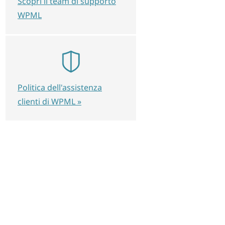
Scopri il team di supporto
WPML
Politica dell'assistenza
clienti di WPML »