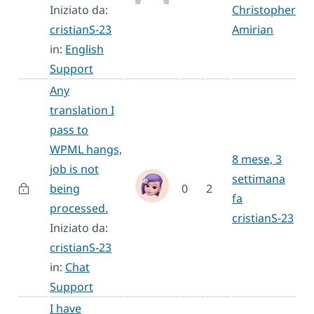
Iniziato da:
Christopher
cristianS-23
Amirian
in:
English
Support
Any
translation I
pass to
WPML hangs,
8 mese, 3
job is not
settimana
being
0
2
fa
processed.
cristianS-23
Iniziato da:
cristianS-23
in:
Chat
Support
I have