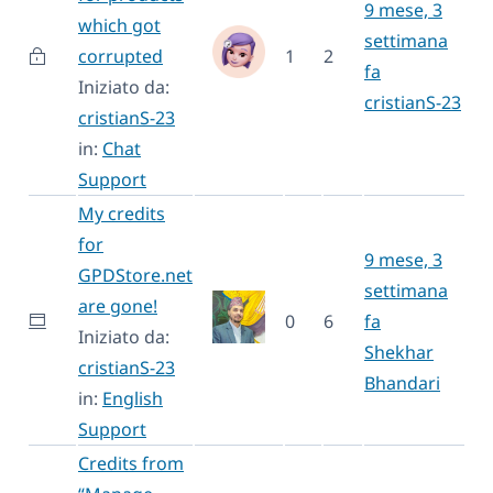
9 mese, 3
which got
settimana
corrupted
1
2
fa
Iniziato da:
cristianS-23
cristianS-23
in:
Chat
Support
My credits
for
9 mese, 3
GPDStore.net
settimana
are gone!
0
6
fa
Iniziato da:
Shekhar
cristianS-23
Bhandari
in:
English
Support
Credits from