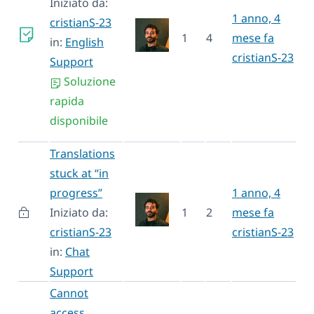
Iniziato da:
1 anno, 4
cristianS-23
1
4
mese fa
in:
English
cristianS-23
Support
Soluzione
rapida
disponibile
Translations
stuck at “in
progress”
1 anno, 4
Iniziato da:
1
2
mese fa
cristianS-23
cristianS-23
in:
Chat
Support
Cannot
access