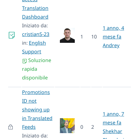
Translation
Dashboard
Iniziato da:
1 anno, 4
cristianS-23
1
10
mese fa
in:
English
Andrey
Support
Soluzione
rapida
disponibile
Promotions
ID not
showing up
1 anno, 7
in Translated
mese fa
Feeds
0
2
Shekhar
Iniziato da: