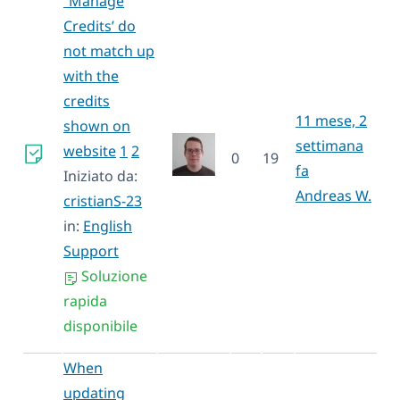
“Manage
Credits’ do
not match up
with the
credits
11 mese, 2
shown on
settimana
website
1
2
0
19
fa
Iniziato da:
Andreas W.
cristianS-23
in:
English
Support
Soluzione
rapida
disponibile
When
updating