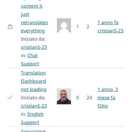
content it
just
retranslates
1 anno fa
1
2
everything
cristianS-23
Iniziato da:
cristianS-23
in:
Chat
Support
Translation
Dashboard
not loading
1 anno, 3
Iniziato da:
0
24
mese fa
cristianS-23
Otto
in:
English
Support
Syncronise