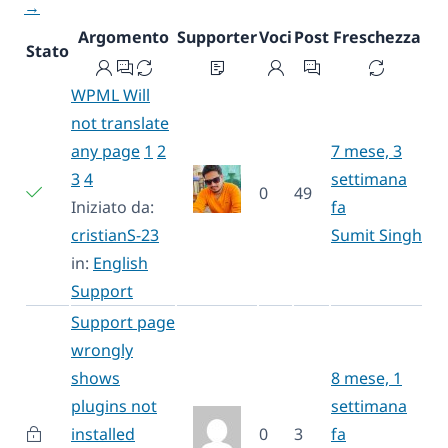
→
Argomento
Supporter
Voci
Post
Freschezza
Stato
WPML Will
not translate
any page
1
2
7 mese, 3
3
4
settimana
0
49
Iniziato da:
fa
cristianS-23
Sumit Singh
in:
English
Support
Support page
wrongly
shows
8 mese, 1
plugins not
settimana
installed
0
3
fa