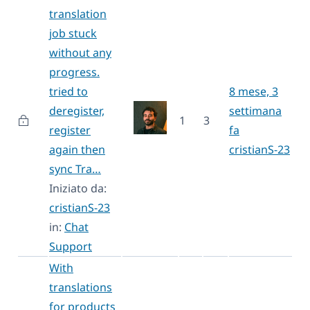
translation
job stuck
without any
progress.
tried to
8 mese, 3
deregister,
settimana
1
3
register
fa
again then
cristianS-23
sync Tra…
Iniziato da:
cristianS-23
in:
Chat
Support
With
translations
for products