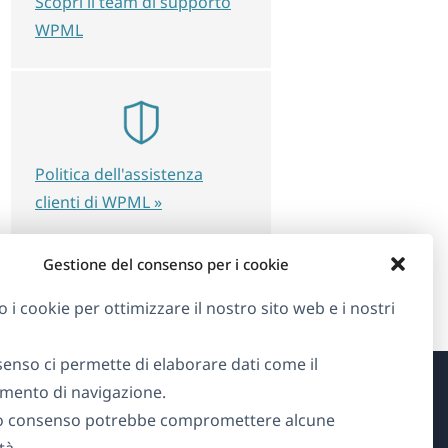
Scopri il team di supporto
WPML
Politica dell'assistenza
clienti di WPML »
Gestione del consenso per i cookie
o i cookie per ottimizzare il nostro sito web e i nostri
senso ci permette di elaborare dati come il
ento di navigazione.
Informazioni su WPML
o consenso potrebbe compromettere alcune