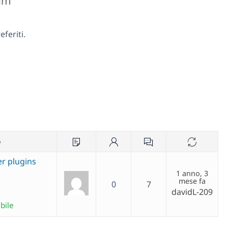
rum
feriti.
o
r plugins
1 anno, 3
mese fa
0
7
davidL-209
bile