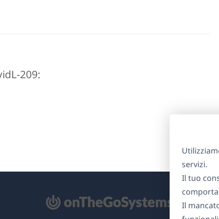
avidL-209:
Utilizziam
servizi.
Il tuo con
comportam
Il mancat
re