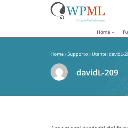
Home
Fu
Vai
al
contenuto
Home
›
Supporto
›
Utente: davidL-2
davidL-209