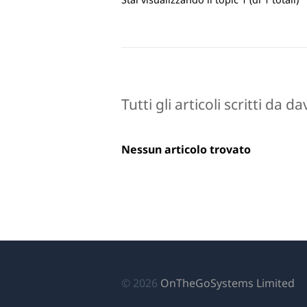
Tutti gli articoli scritti da d
Nessun articolo trovato
(si
© 2026
OnTheGoSystems Limited
ap