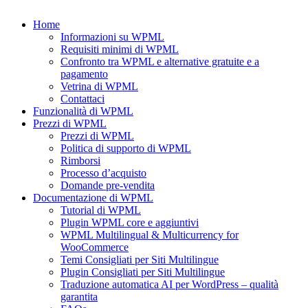
Home
Informazioni su WPML
Requisiti minimi di WPML
Confronto tra WPML e alternative gratuite e a
pagamento
Vetrina di WPML
Contattaci
Funzionalità di WPML
Prezzi di WPML
Prezzi di WPML
Politica di supporto di WPML
Rimborsi
Processo d’acquisto
Domande pre-vendita
Documentazione di WPML
Tutorial di WPML
Plugin WPML core e aggiuntivi
WPML Multilingual & Multicurrency for
WooCommerce
Temi Consigliati per Siti Multilingue
Plugin Consigliati per Siti Multilingue
Traduzione automatica AI per WordPress – qualità
garantita