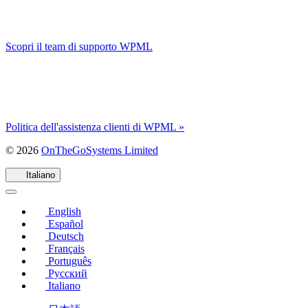
Scopri il team di supporto WPML
Politica dell'assistenza clienti di WPML »
(si
© 2026
OnTheGoSystems Limited
apre
in
Italiano
una
nuova
English
finestra)
Español
Deutsch
Français
Português
Русский
Italiano