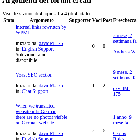
Argomenti del forum creati
Visualizzazione di 4 topic - 1 a 4 (di 4 totali)
Stato
Argomento
Supporter
Voci
Post
Freschezza
Internal links rewritten by
WPML
2 mese, 2
settimana fa
Iniziato da:
davidM-175
0
8
in:
English Support
Andreas W.
Soluzione rapida
disponibile
9 mese, 2
Yoast SEO section
settimana fa
Iniziato da:
davidM-175
1
2
davidM-
in:
Chat Support
175
When we translated
website into German,
there are no photos visible
1 anno, 9
on German website
mese fa
2
6
Iniziato da:
davidM-175
Carlos
in:
English Support
Rojas