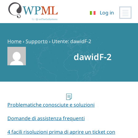
Log in
Vai
al
contenuto
Home
›
Supporto
›
Utente: dawidF-2
dawidF-2
Problematiche conosciute e soluzioni
Domande di assistenza frequenti
4 facili risoluzioni prima di aprire un ticket con