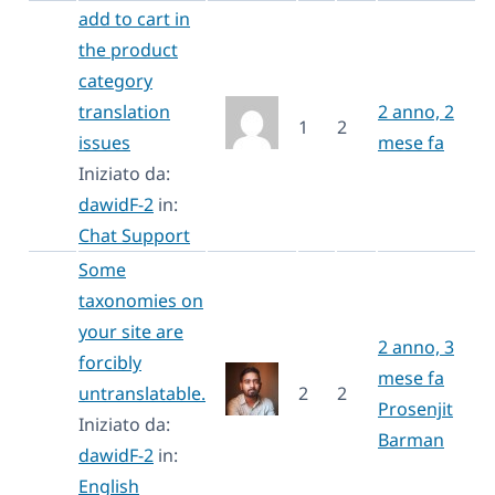
add to cart in
the product
category
translation
2 anno, 2
1
2
issues
mese fa
Iniziato da:
dawidF-2
in:
Chat Support
Some
taxonomies on
your site are
2 anno, 3
forcibly
mese fa
untranslatable.
2
2
Prosenjit
Iniziato da:
Barman
dawidF-2
in:
English