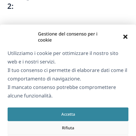
2:
Gestione del consenso per i
cookie
Utilizziamo i cookie per ottimizzare il nostro sito
web e i nostri servizi.
Informazioni su WPML
Il tuo consenso ci permette di elaborare dati come il
GDPR e Informativa sulla Privacy
comportamento di navigazione.
Il mancato consenso potrebbe compromettere
(si
Unisciti al nostro team
alcune funzionalità.
apre
(si
(si
(si
in
apre
apre
apre
una
Accetta
in
in
in
Italiano
nuova
una
una
una
Rifiuta
finestra)
nuova
nuova
nuova