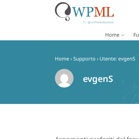
Home
Fu
Vai
al
contenuto
Home
›
Supporto
›
Utente: evgenS
evgenS