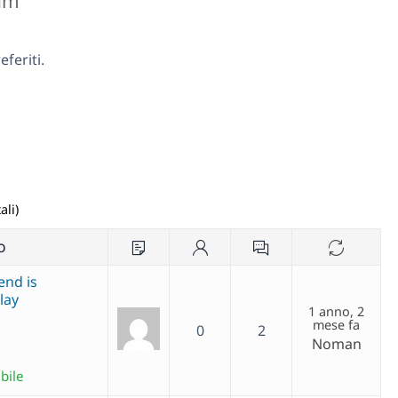
rum
feriti.
ali)
o
end is
lay
1 anno, 2
mese fa
0
2
Noman
bile