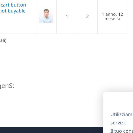
 cart button
 not buyable
1 anno, 12
1
2
mese fa
ali)
vgenS:
Utilizziam
servizi.
Il tuo con