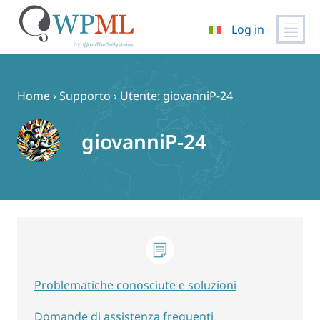
Log in
Vai
al
contenuto
Home
›
Supporto
›
Utente: giovanniP-24
giovanniP-24
Problematiche conosciute e soluzioni
Domande di assistenza frequenti