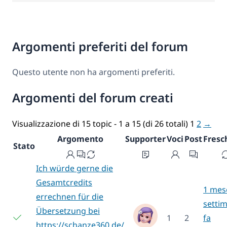
Argomenti preferiti del forum
Questo utente non ha argomenti preferiti.
Argomenti del forum creati
Visualizzazione di 15 topic - 1 a 15 (di 26 totali)
1
2
→
Argomento
Supporter
Voci
Post
Fresc
Stato
Ich würde gerne die
Gesamtcredits
1 mes
errechnen für die
setti
Übersetzung bei
1
2
fa
https://schanze360.de/