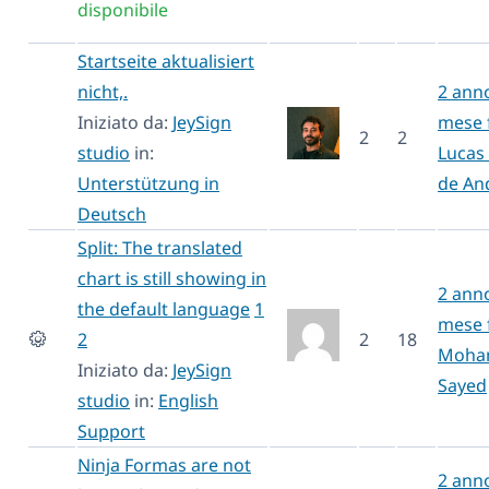
disponibile
Startseite aktualisiert
nicht,.
2 anno
Iniziato da:
JeySign
mese 
2
2
studio
in:
Lucas 
Unterstützung in
de An
Deutsch
Split: The translated
chart is still showing in
2 anno
the default language
1
mese 
2
2
18
Moha
Iniziato da:
JeySign
Sayed
studio
in:
English
Support
Ninja Formas are not
2 anno