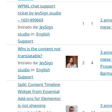
WPML chat support
ticket by JeySign studio
– 1691499669
2 anno
1
1
Iniziato da:
JeySign
mese 
studio
in:
English
Support
Why is the content not
3 anno
translatable?
mese 
Iniziato da:
JeySign
2
4
Prosen
studio
in:
English
Barm
Support
Split: Content Timeline
Widget from Essential
Add-ons for Elementor
is not shwoing
3 anno