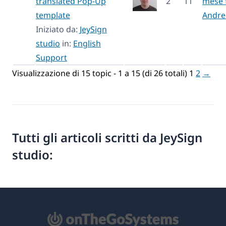
translated Pop-Up
2
11
mese 
template
Andre
Iniziato da:
JeySign
studio
in:
English
Support
Visualizzazione di 15 topic - 1 a 15 (di 26 totali)
1
2
→
Tutti gli articoli scritti da JeySign
studio: