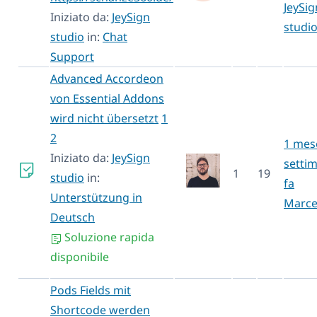
JeySig
Iniziato da:
JeySign
studi
studio
in:
Chat
Support
Advanced Accordeon
von Essential Addons
wird nicht übersetzt
1
2
1 mes
Iniziato da:
JeySign
setti
1
19
studio
in:
fa
Unterstützung in
Marce
Deutsch
Soluzione rapida
disponibile
Pods Fields mit
Shortcode werden