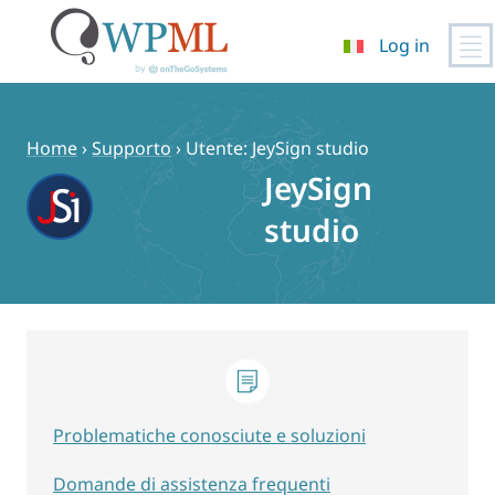
Log in
Vai
al
contenuto
Home
›
Supporto
›
Utente: JeySign studio
JeySign
studio
Problematiche conosciute e soluzioni
Domande di assistenza frequenti