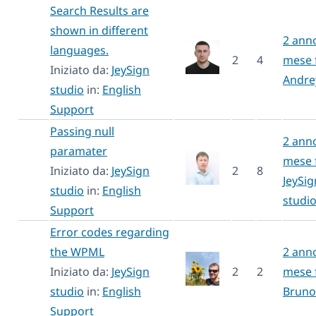
Search Results are
shown in different
2 anno
languages.
2
4
mese 
Iniziato da:
JeySign
Andre
studio
in:
English
Support
Passing null
2 anno
paramater
mese 
Iniziato da:
JeySign
2
8
JeySig
studio
in:
English
studi
Support
Error codes regarding
the WPML
2 anno
Iniziato da:
JeySign
2
2
mese 
studio
in:
English
Bruno
Support