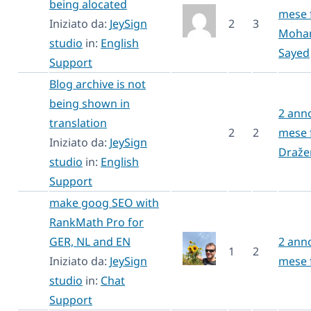
being alocated
mese 
Iniziato da:
JeySign
2
3
Moha
studio
in:
English
Sayed
Support
Blog archive is not
being shown in
2 anno
translation
2
2
mese 
Iniziato da:
JeySign
Draže
studio
in:
English
Support
make goog SEO with
RankMath Pro for
GER, NL and EN
2 anno
1
2
Iniziato da:
JeySign
mese 
studio
in:
Chat
Support