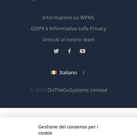
Informazioni su WPML
GDPR e Informativa sulla Privacy
(si
Unisciti al nostro team
apre
(si
(si
(si
in
apre
apre
apre
una
in
in
in
Italiano
nuova
una
una
una
finestra)
nuova
nuova
nuova
(si
© 2026
OnTheGoSystems Limited
finestra)
finestra)
finestra)
apre
in
una
nuova
Gestione del consenso per i
finestra)
cookie