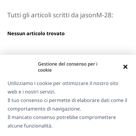
Tutti gli articoli scritti da jasonM-28:
Nessun articolo trovato
Gestione del consenso per i
cookie
Utilizziamo i cookie per ottimizzare il nostro sito
web e i nostri servizi.
Informazioni su WPML
Il tuo consenso ci permette di elaborare dati come il
GDPR e Informativa sulla Privacy
comportamento di navigazione.
Il mancato consenso potrebbe compromettere
(si
Unisciti al nostro team
alcune funzionalità.
apre
(si
(si
(si
in