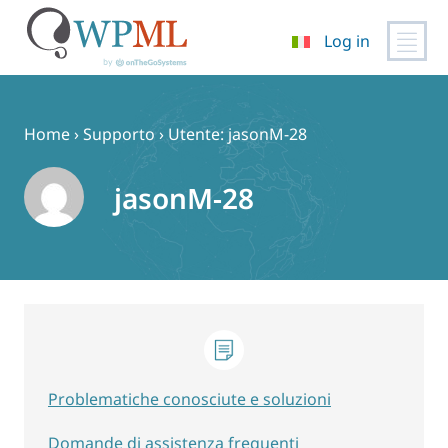
Log in
Vai
al
contenuto
Home
›
Supporto
›
Utente: jasonM-28
jasonM-28
Problematiche conosciute e soluzioni
Domande di assistenza frequenti