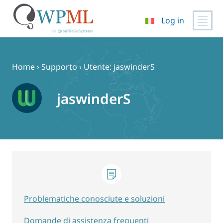
Log in
Vai
al
contenuto
Home
›
Supporto
›
Utente: jaswinderS
jaswinderS
Problematiche conosciute e soluzioni
Domande di assistenza frequenti