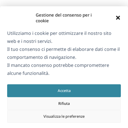
Gestione del consenso per i
cookie
Utilizziamo i cookie per ottimizzare il nostro sito
web e i nostri servizi.
Informazioni su WPML
Il tuo consenso ci permette di elaborare dati come il
GDPR e Informativa sulla Privacy
comportamento di navigazione.
Il mancato consenso potrebbe compromettere
(si
Unisciti al nostro team
alcune funzionalità.
apre
(si
(si
(si
in
apre
apre
apre
una
Accetta
in
in
in
Italiano
nuova
una
una
una
Rifiuta
finestra)
nuova
nuova
nuova
(si
© 2026
OnTheGoSystems Limited
finestra)
finestra)
finestra)
Visualizza le preferenze
apre