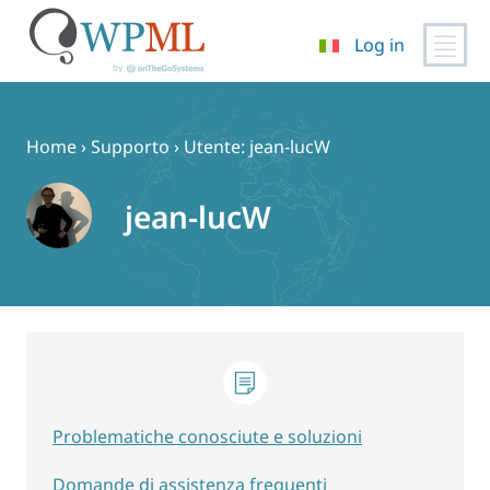
Log in
Vai
al
contenuto
Home
›
Supporto
›
Utente: jean-lucW
jean-lucW
Problematiche conosciute e soluzioni
Domande di assistenza frequenti