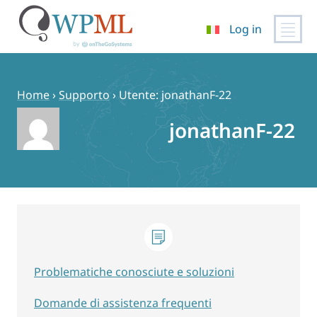
Log in
Vai
al
contenuto
Home
›
Supporto
›
Utente: jonathanF-22
jonathanF-22
Problematiche conosciute e soluzioni
Domande di assistenza frequenti