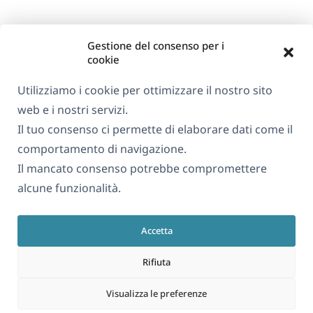
Gestione del consenso per i
cookie
Utilizziamo i cookie per ottimizzare il nostro sito
web e i nostri servizi.
Informazioni su WPML
Il tuo consenso ci permette di elaborare dati come il
GDPR e Informativa sulla Privacy
comportamento di navigazione.
Il mancato consenso potrebbe compromettere
(si
Unisciti al nostro team
alcune funzionalità.
apre
(si
(si
(si
in
apre
apre
apre
una
Accetta
in
in
in
Italiano
nuova
una
una
una
Rifiuta
finestra)
nuova
nuova
nuova
(si
© 2026
OnTheGoSystems Limited
finestra)
finestra)
finestra)
Visualizza le preferenze
apre