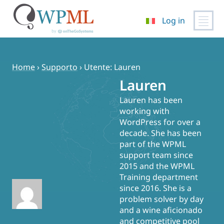
Log in
Vai
al
contenuto
Home
›
Supporto
›
Utente: Lauren
Lauren
Lauren has been
working with
WordPress for over a
decade. She has been
part of the WPML
support team since
2015 and the WPML
Training department
since 2016. She is a
problem solver by day
and a wine aficionado
and competitive pool