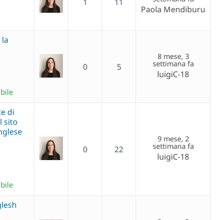
1
11
Paola Mendiburu
 la
8 mese, 3
settimana fa
0
5
luigiC-18
bile
e di
 sito
inglese
9 mese, 2
settimana fa
0
22
luigiC-18
bile
glesh