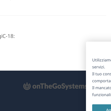
igiC-18:
Utilizziam
servizi.
Il tuo con
comportam
Il mancat
re
funzionali
na
Ac