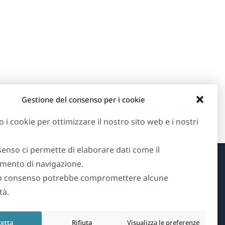
Gestione del consenso per i cookie
o i cookie per ottimizzare il nostro sito web e i nostri
senso ci permette di elaborare dati come il
ento di navigazione.
Informazioni su WPML
o consenso potrebbe compromettere alcune
tà.
GDPR e Informativa sulla Privacy
(si
Unisciti al nostro team
cetta
Rifiuta
Visualizza le preferenze
apre