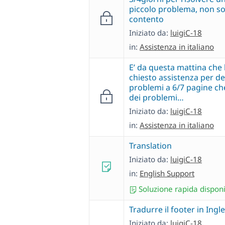
piccolo problema, non s
contento
Iniziato da:
luigiC-18
in:
Assistenza in italiano
E’ da questa mattina che
chiesto assistenza per de
problemi a 6/7 pagine c
dei problemi…
Iniziato da:
luigiC-18
in:
Assistenza in italiano
Translation
Iniziato da:
luigiC-18
in:
English Support
Soluzione rapida disponi
Tradurre il footer in Ingl
Iniziato da:
luigiC-18