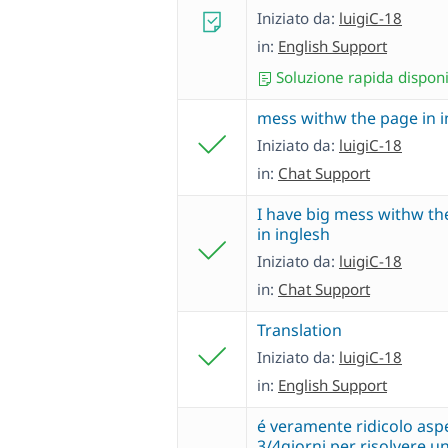
Iniziato da:
luigiC-18
in:
English Support
Soluzione rapida disponi
mess withw the page in i
Iniziato da:
luigiC-18
in:
Chat Support
I have big mess withw th
in inglesh
Iniziato da:
luigiC-18
in:
Chat Support
Translation
Iniziato da:
luigiC-18
in:
English Support
é veramente ridicolo asp
3/4giorni per risolvere u