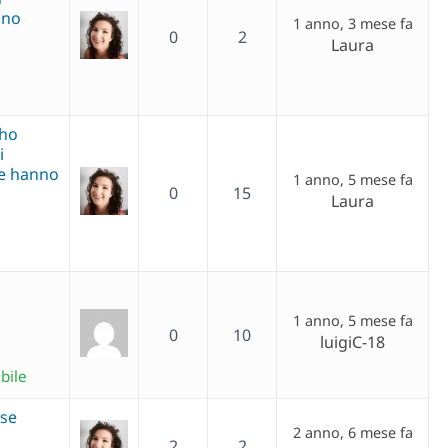
ono
1 anno, 3 mese fa
0
2
Laura
 ho
i
he hanno
1 anno, 5 mese fa
0
15
Laura
1 anno, 5 mese fa
0
10
luigiC-18
bile
ese
2 anno, 6 mese fa
2
2