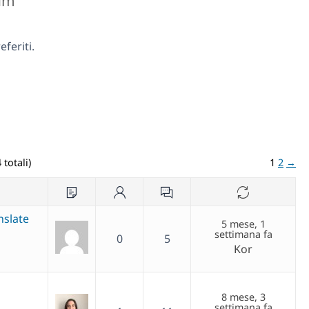
rum
feriti.
 totali)
1
2
→
nslate
5 mese, 1
settimana fa
0
5
Kor
8 mese, 3
settimana fa