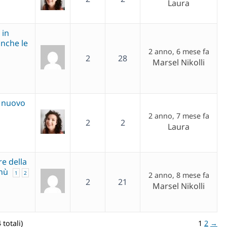
Laura
 in
anche le
2 anno, 6 mese fa
2
28
Marsel Nikolli
l nuovo
2 anno, 7 mese fa
2
2
Laura
re della
enù
1
2
2 anno, 8 mese fa
2
21
Marsel Nikolli
 totali)
1
2
→