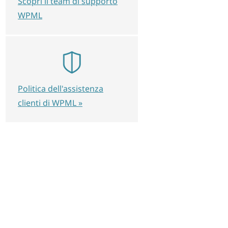
Scopri il team di supporto
WPML
Politica dell'assistenza
clienti di WPML »