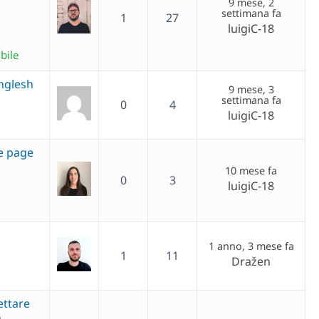
9 mese, 2
settimana fa
1
27
luigiC-18
bile
nglesh
9 mese, 3
settimana fa
0
4
luigiC-18
e page
10 mese fa
0
3
luigiC-18
1 anno, 3 mese fa
1
11
Dražen
ettare
n