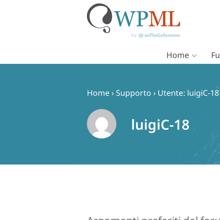
Home
Fu
Vai
al
contenuto
Home
›
Supporto
›
Utente: luigiC-18
luigiC-18