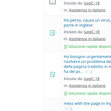
Iniziato da:
luigiC-18
in:
Assistenza in italiano
Ho perso, causa un virus,
parte in inglese
Iniziato da:
luigiC-18
in:
Assistenza in italiano
Soluzione rapida disponi
Ho bisogno urgentement
risolvere un problema del
della pagina tradotto in 
ha dei pr…
1
2
Iniziato da:
luigiC-18
in:
Assistenza in italiano
Soluzione rapida disponi
mess with the page in in
1
2