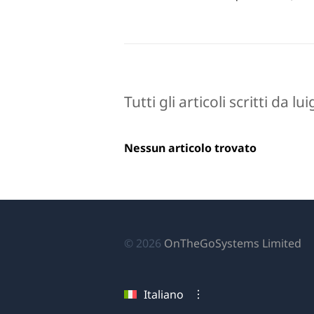
Tutti gli articoli scritti da lu
Nessun articolo trovato
(si
© 2026
OnTheGoSystems Limited
ap
in
Italiano
u