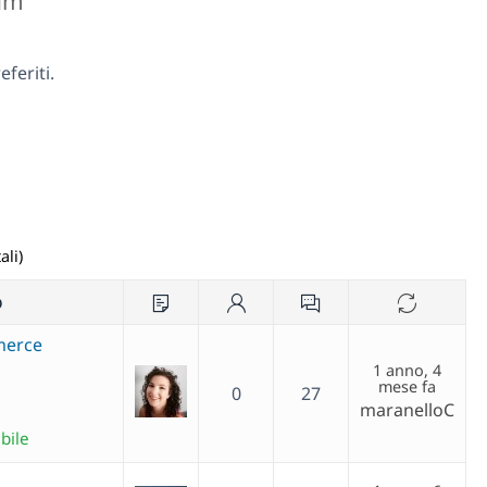
rum
feriti.
ali)
o
mmerce
1 anno, 4
mese fa
0
27
maranelloC
bile