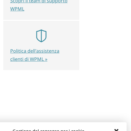
Scopri il team di supporto
WPML
Politica dell'assistenza
clienti di WPML »