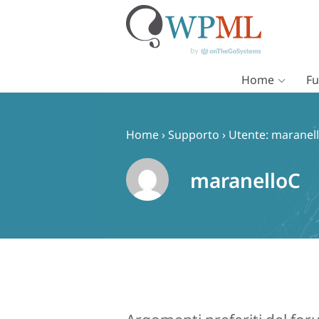
Home
Fu
Vai
al
contenuto
Home
›
Supporto
›
Utente: maranel
maranelloC