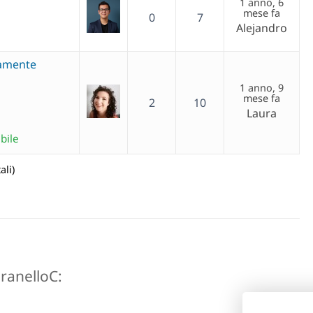
1 anno, 6
mese fa
0
7
Alejandro
tamente
1 anno, 9
mese fa
2
10
Laura
bile
ali)
maranelloC: