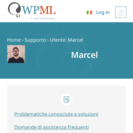
Log in
Vai
al
contenuto
Home
›
Supporto
›
Utente: Marcel
Marcel
Problematiche conosciute e soluzioni
Domande di assistenza frequenti