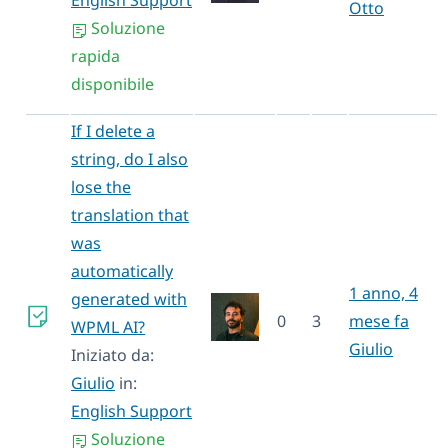
Otto
Soluzione
rapida
disponibile
If I delete a
string, do I also
lose the
translation that
was
automatically
1 anno, 4
generated with
0
3
mese fa
WPML AI?
Giulio
Iniziato da:
Giulio
in:
English Support
Soluzione