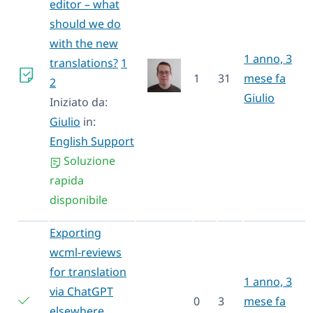
editor – what
should we do
with the new
1 anno, 3
translations?
1
1
31
mese fa
2
Giulio
Iniziato da:
Giulio
in:
English Support
Soluzione
rapida
disponibile
Exporting
wcml-reviews
for translation
1 anno, 3
via ChatGPT
0
3
mese fa
elsewhere