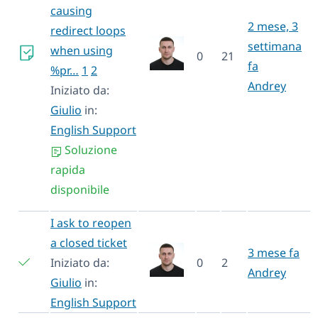
causing
2 mese, 3
redirect loops
settimana
when using
0
21
fa
%pr…
1
2
Andrey
Iniziato da:
Giulio
in:
English Support
Soluzione
rapida
disponibile
I ask to reopen
a closed ticket
3 mese fa
Iniziato da:
0
2
Andrey
Giulio
in:
English Support