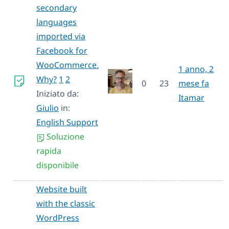
secondary
languages
imported via
Facebook for
WooCommerce.
1 anno, 2
Why?
1
2
0
23
mese fa
Iniziato da:
Itamar
Giulio
in:
English Support
Soluzione
rapida
disponibile
Website built
with the classic
WordPress