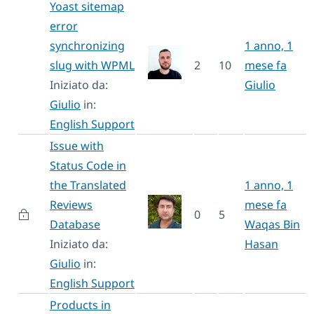
Yoast sitemap
error
synchronizing
1 anno, 1
slug with WPML
2
10
mese fa
Iniziato da:
Giulio
Giulio
in:
English Support
Issue with
Status Code in
the Translated
1 anno, 1
Reviews
mese fa
0
5
Database
Waqas Bin
Iniziato da:
Hasan
Giulio
in:
English Support
Products in