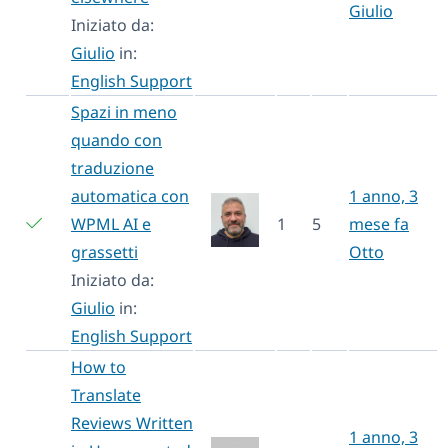
Giulio
Iniziato da:
Giulio
in:
English Support
Spazi in meno
quando con
traduzione
automatica con
1 anno, 3
WPML AI e
1
5
mese fa
grassetti
Otto
Iniziato da:
Giulio
in:
English Support
How to
Translate
Reviews Written
1 anno, 3