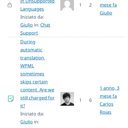
in Unsupported
1
2
mese fa
Languages
Giulio
Iniziato da:
Giulio
in:
Chat
Support
During
automatic
translation,
WPML
sometimes
skips certain
1 anno, 3
content. Are we
mese fa
still charged for
1
6
Carlos
it?
Rojas
Iniziato da:
Giulio
in: