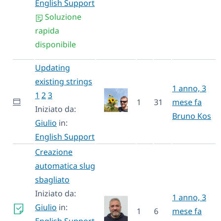
English Support
Soluzione
rapida
disponibile
Updating
existing strings
1 anno, 3
1
2
3
1
31
mese fa
Iniziato da:
Bruno Kos
Giulio
in:
English Support
Creazione
automatica slug
sbagliato
Iniziato da:
1 anno, 3
Giulio
in:
1
6
mese fa
English Support