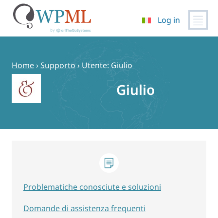
Log in
Vai
al
contenuto
Home
›
Supporto
›
Utente: Giulio
Giulio
Problematiche conosciute e soluzioni
Domande di assistenza frequenti