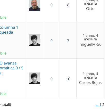
mese fa
0
8
Otto
bile
(columna 1
loqueada
1 anno, 4
mese fa
0
3
miguelM-56
bile
O avanza.
omática 0 / 5
a…
1 anno, 4
mese fa
0
10
Carlos Rojas
bile
 totali)
←
1
2