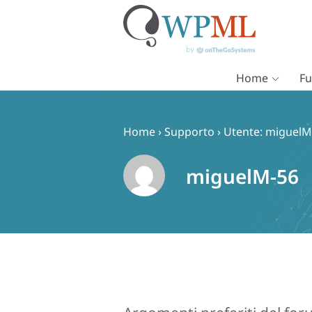
Home
Fu
Vai
al
contenuto
Home
›
Supporto
›
Utente: miguelM
miguelM-56