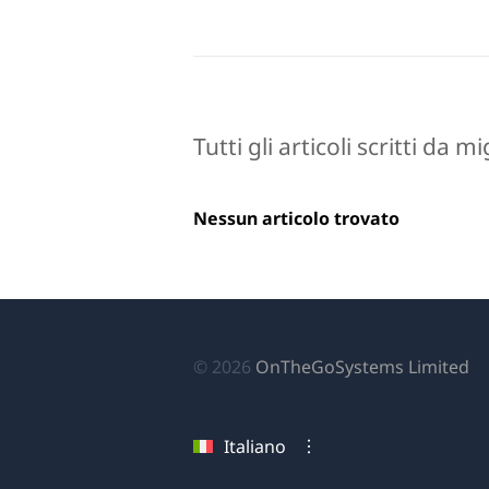
Tutti gli articoli scritti da 
Nessun articolo trovato
(si
© 2026
OnTheGoSystems Limited
ap
in
Italiano
u
nu