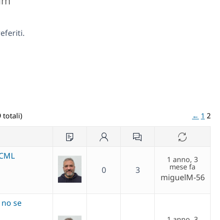
rum
feriti.
 totali)
←
1
2
WCML
1 anno, 3
mese fa
0
3
miguelM-56
 no se
1 anno, 3