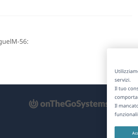
miguelM-56:
Utilizziam
servizi.
Il tuo con
comportam
Il mancat
re
funzionali
na
Ac
ova