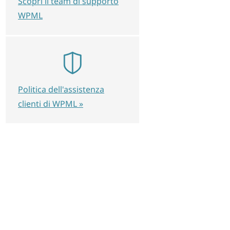
Scopri il team di supporto
WPML
Politica dell'assistenza
clienti di WPML »