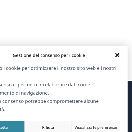
Gestione del consenso per i cookie
o i cookie per ottimizzare il nostro sito web e i nostri
senso ci permette di elaborare dati come il
ento di navigazione.
Informazioni su WPML
o consenso potrebbe compromettere alcune
tà.
GDPR e Informativa sulla Privacy
(si
Unisciti al nostro team
cetta
Rifiuta
Visualizza le preferenze
apre