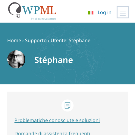
Log in
Vai
al
contenuto
Home
›
Supporto
›
Utente: Stéphane
Stéphane
Problematiche conosciute e soluzioni
Domande di assistenza frequenti