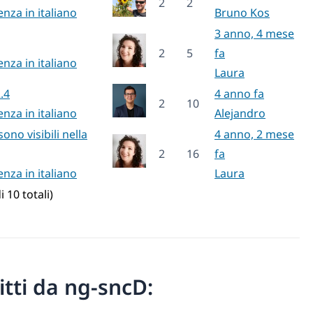
2
2
enza in italiano
Bruno Kos
3 anno, 4 mese
2
5
fa
enza in italiano
Laura
.4
4 anno fa
2
10
enza in italiano
Alejandro
sono visibili nella
4 anno, 2 mese
2
16
fa
enza in italiano
Laura
i 10 totali)
ritti da ng-sncD: