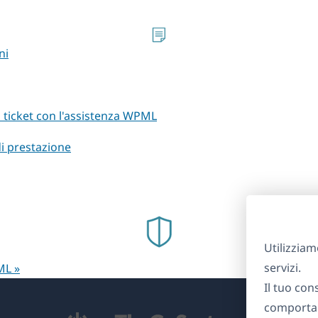
ni
un ticket con l'assistenza WPML
i prestazione
Utilizziam
servizi.
ML »
Il tuo con
comportam