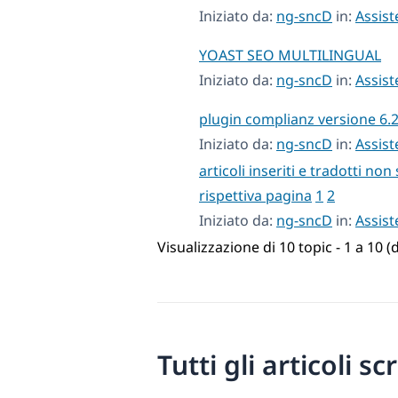
Iniziato da:
ng-sncD
in:
Assist
YOAST SEO MULTILINGUAL
Iniziato da:
ng-sncD
in:
Assist
plugin complianz versione 6.2
Iniziato da:
ng-sncD
in:
Assist
articoli inseriti e tradotti non 
rispettiva pagina
1
2
Iniziato da:
ng-sncD
in:
Assist
Visualizzazione di 10 topic - 1 a 10 (d
Tutti gli articoli sc