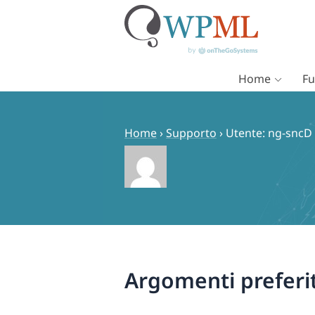
Home
Fu
Vai
al
contenuto
Home
›
Supporto
›
Utente: ng-sncD
Argomenti preferit