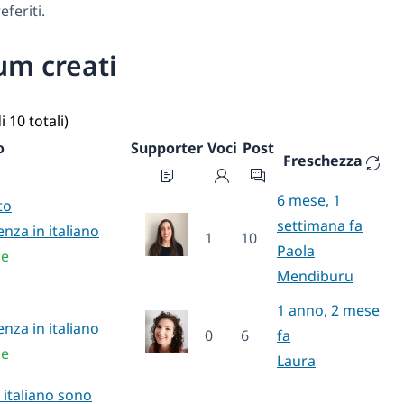
feriti.
um creati
i 10 totali)
o
Supporter
Voci
Post
Freschezza
6 mese, 1
to
settimana fa
enza in italiano
1
10
Paola
le
Mendiburu
1 anno, 2 mese
enza in italiano
0
6
fa
le
Laura
n italiano sono