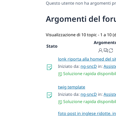
Questo utente non ha argomenti pre
Argomenti del for
Visualizzazione di 10 topic - 1 a 10 (d
Argoment
Stato
lonk riporta alla homed del si
Iniziato da:
ng-sncD
in:
Assist
Soluzione rapida disponibi
twig template
Iniziato da:
ng-sncD
in:
Assist
Soluzione rapida disponibi
foto post in inglese ridotte. i