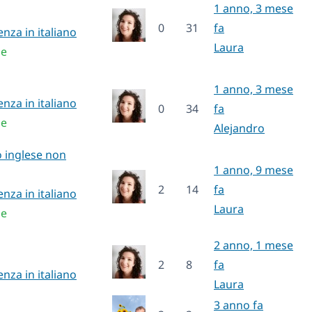
1 anno, 3 mese
0
31
fa
enza in italiano
Laura
le
1 anno, 3 mese
enza in italiano
0
34
fa
le
Alejandro
o inglese non
1 anno, 9 mese
2
14
fa
enza in italiano
Laura
le
2 anno, 1 mese
2
8
fa
enza in italiano
Laura
3 anno fa