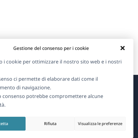
Gestione del consenso per i cookie
o i cookie per ottimizzare il nostro sito web e i nostri
senso ci permette di elaborare dati come il
ento di navigazione.
Informazioni su WPML
o consenso potrebbe compromettere alcune
tà.
GDPR e Informativa sulla Privacy
(si
Unisciti al nostro team
cetta
Rifiuta
Visualizza le preferenze
apre
(si
(si
(si
in