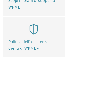
Scopri il team di supporto
WPML
Politica dell'assistenza
clienti di WPML »