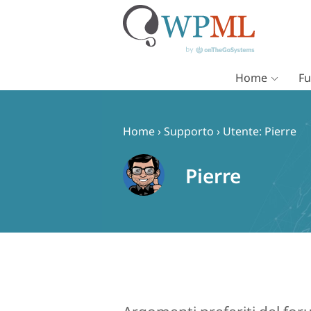
Home
Fu
Vai
al
contenuto
Home
›
Supporto
›
Utente: Pierre
Pierre