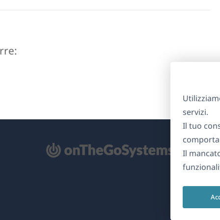
erre:
Utilizziam
servizi.
Il tuo con
comportam
Il mancat
re
funzionali
na
Ac
ova
nestra)