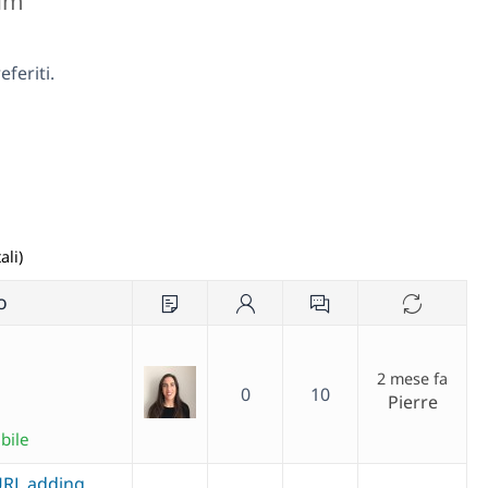
rum
feriti.
ali)
o
2 mese fa
0
10
Pierre
bile
URL adding