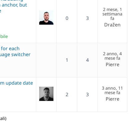
h anchor, but
2 mese, 1
e
settimana
0
3
fa
Dražen
bile
 for each
2 anno, 4
uage switcher
mese fa
1
4
Pierre
om update date
3 anno, 11
mese fa
2
3
Pierre
ali)