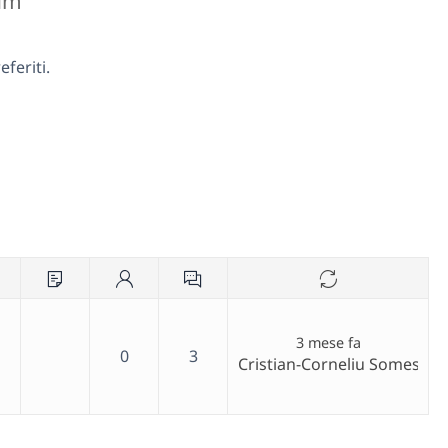
rum
feriti.
3 mese fa
0
3
Cristian-Corneliu Somesan