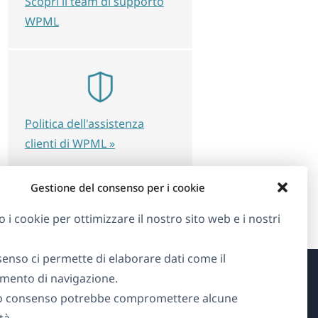
Scopri il team di supporto
WPML
Politica dell'assistenza
clienti di WPML »
Gestione del consenso per i cookie
o i cookie per ottimizzare il nostro sito web e i nostri
senso ci permette di elaborare dati come il
ento di navigazione.
Informazioni su WPML
o consenso potrebbe compromettere alcune