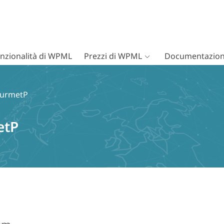
nzionalità di WPML
Prezzi di WPML
Documentazion
gourmetP
etP