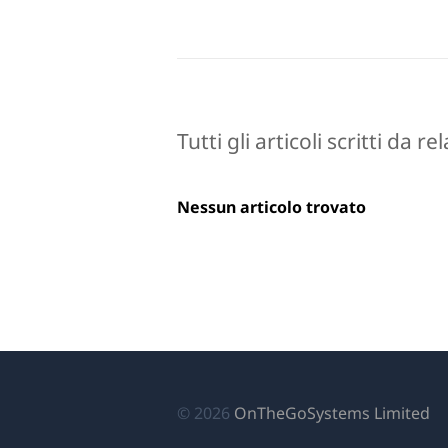
Tutti gli articoli scritti da 
Nessun articolo trovato
(si
© 2026
OnTheGoSystems Limited
ap