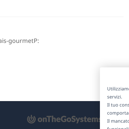
relais-gourmetP:
Utilizziam
servizi.
Il tuo con
comportam
Il mancat
re