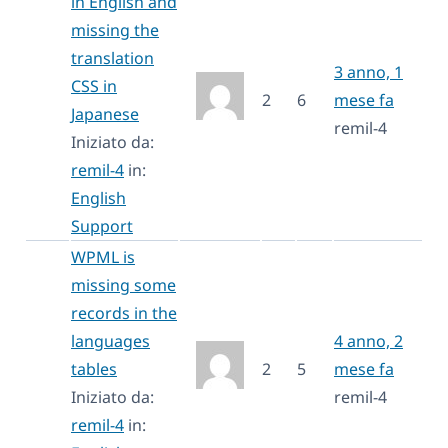
in English and
missing the
translation
3 anno, 1
CSS in
2
6
mese fa
Japanese
remil-4
Iniziato da:
remil-4
in:
English
Support
WPML is
missing some
records in the
languages
4 anno, 2
tables
2
5
mese fa
Iniziato da:
remil-4
remil-4
in: