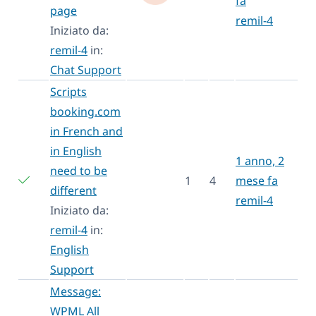
fa
page
remil-4
Iniziato da:
remil-4
in:
Chat Support
Scripts
booking.com
in French and
in English
1 anno, 2
need to be
1
4
mese fa
different
remil-4
Iniziato da:
remil-4
in:
English
Support
Message:
WPML All