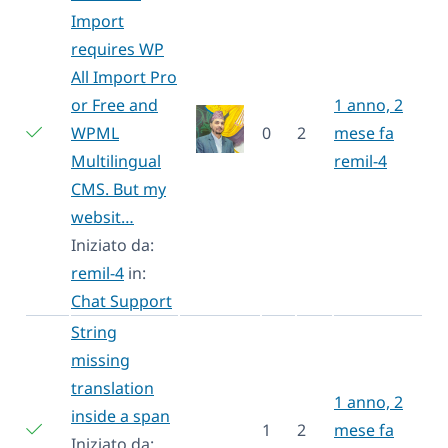
Import
requires WP
All Import Pro
or Free and
1 anno, 2
WPML
0
2
mese fa
Multilingual
remil-4
CMS. But my
websit…
Iniziato da:
remil-4
in:
Chat Support
String
missing
translation
1 anno, 2
inside a span
1
2
mese fa
Iniziato da: