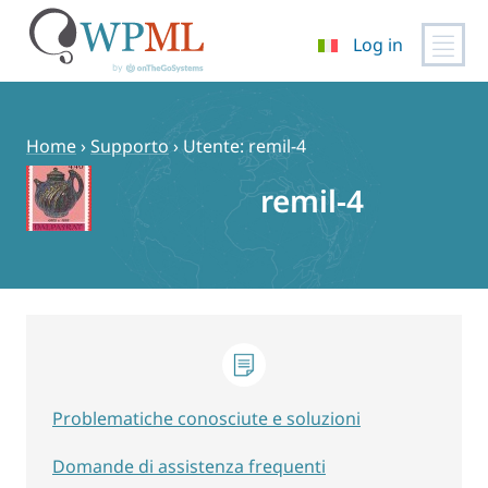
Log in
Vai
al
contenuto
Home
›
Supporto
›
Utente: remil-4
remil-4
Problematiche conosciute e soluzioni
Domande di assistenza frequenti