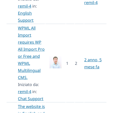
remil-4
remil-4
in:
English
Support
WPML All
Import
requires WP
All Import Pro
or Free and
2 anno, 5
WPML
1
2
mese fa
Multilingual
CMS.
Iniziato da:
remil-4
in:
Chat Support
The website is