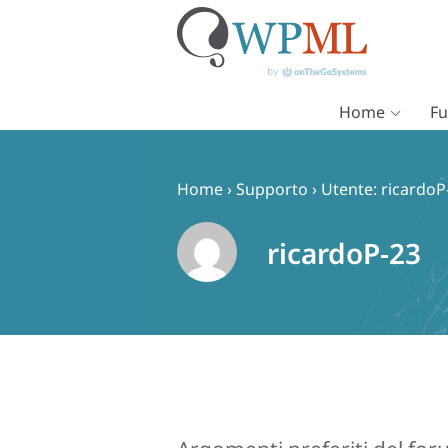
Home
Fu
Vai
al
contenuto
Home
›
Supporto
›
Utente: ricardoP
ricardoP-23