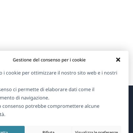
Gestione del consenso per i cookie
o i cookie per ottimizzare il nostro sito web e i nostri
senso ci permette di elaborare dati come il
ento di navigazione.
Informazioni su WPML
o consenso potrebbe compromettere alcune
tà.
GDPR e Informativa sulla Privacy
(si
Unisciti al nostro team
cetta
Rifiuta
Visualizza le preferenze