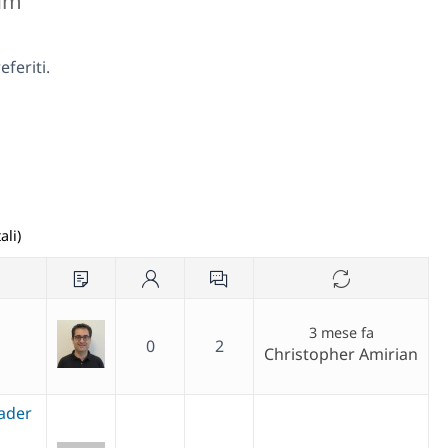
rum
feriti.
ali)
3 mese fa
0
2
Christopher Amirian
eader