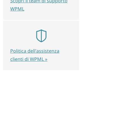
Scopri il team di supporto
WPML
Politica dell'assistenza
clienti di WPML »