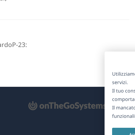
icardoP-23:
Utilizziam
servizi.
Il tuo con
comportam
Il mancat
re
funzionali
na
Ac