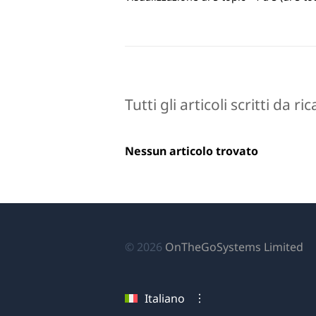
Tutti gli articoli scritti da r
Nessun articolo trovato
(si
© 2026
OnTheGoSystems Limited
ap
in
Italiano
u