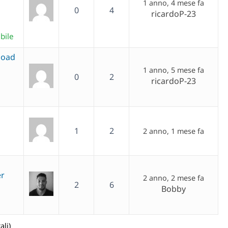
1 anno, 4 mese fa
0
4
ricardoP-23
bile
load
1 anno, 5 mese fa
0
2
ricardoP-23
1
2
2 anno, 1 mese fa
er
2 anno, 2 mese fa
2
6
Bobby
ali)