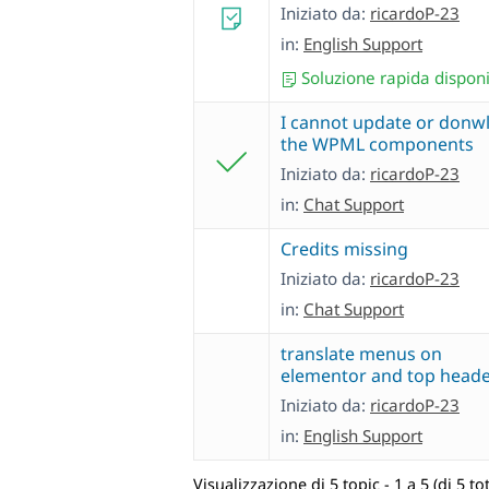
Iniziato da:
ricardoP-23
in:
English Support
Soluzione rapida disponi
I cannot update or donw
the WPML components
Iniziato da:
ricardoP-23
in:
Chat Support
Credits missing
Iniziato da:
ricardoP-23
in:
Chat Support
translate menus on
elementor and top head
Iniziato da:
ricardoP-23
in:
English Support
Visualizzazione di 5 topic - 1 a 5 (di 5 tot