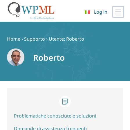
Log in
Vai
al
contenuto
Home
›
Supporto
›
Utente: Roberto
Roberto
Problematiche conosciute e soluzioni
Domande di assistenza frequenti