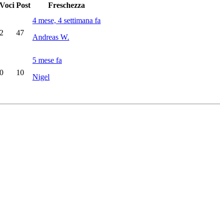
Voci
Post
Freschezza
4 mese, 4 settimana fa
2
47
Andreas W.
5 mese fa
0
10
Nigel