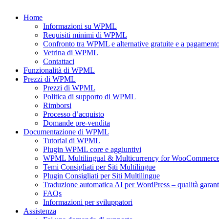
Home
Informazioni su WPML
Requisiti minimi di WPML
Confronto tra WPML e alternative gratuite e a pagament
Vetrina di WPML
Contattaci
Funzionalità di WPML
Prezzi di WPML
Prezzi di WPML
Politica di supporto di WPML
Rimborsi
Processo d’acquisto
Domande pre-vendita
Documentazione di WPML
Tutorial di WPML
Plugin WPML core e aggiuntivi
WPML Multilingual & Multicurrency for WooCommerc
Temi Consigliati per Siti Multilingue
Plugin Consigliati per Siti Multilingue
Traduzione automatica AI per WordPress – qualità garant
FAQs
Informazioni per sviluppatori
Assistenza