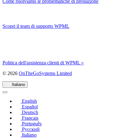
Come risolviamo le problematiche di prestazione
Scopri il team di supporto WPML
Politica dell'assistenza clienti di WPML »
(si
© 2026
OnTheGoSystems Limited
apre
in
Italiano
una
nuova
English
finestra)
Español
Deutsch
Français
Português
Русский
Italiano