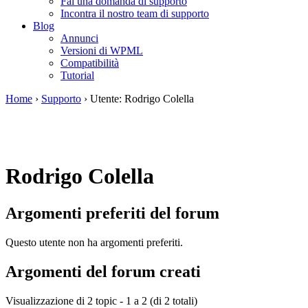
Fai una domanda di supporto
Incontra il nostro team di supporto
Blog
Annunci
Versioni di WPML
Compatibilità
Tutorial
Home
›
Supporto
›
Utente: Rodrigo Colella
Rodrigo Colella
Argomenti preferiti del forum
Questo utente non ha argomenti preferiti.
Argomenti del forum creati
Visualizzazione di 2 topic - 1 a 2 (di 2 totali)