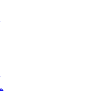
o
e
ita