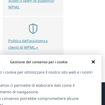
Scopri il team di supporto
WPML
Politica dell'assistenza
clienti di WPML »
Gestione del consenso per i cookie
o i cookie per ottimizzare il nostro sito web e i nostri
senso ci permette di elaborare dati come il
ento di navigazione.
Informazioni su WPML
o consenso potrebbe compromettere alcune