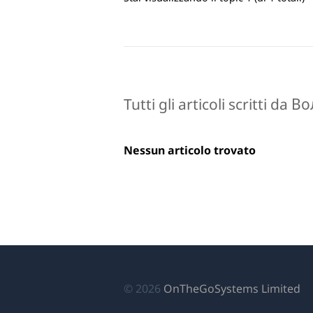
Tutti gli articoli scritti d
Nessun articolo trovato
(si
© 2026
OnTheGoSystems Limited
ap