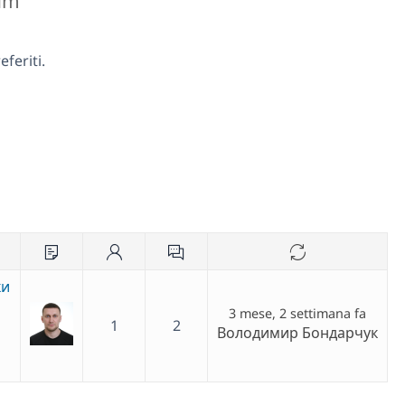
rum
feriti.
ки
3 mese, 2 settimana fa
1
2
Володимир Бондарчук