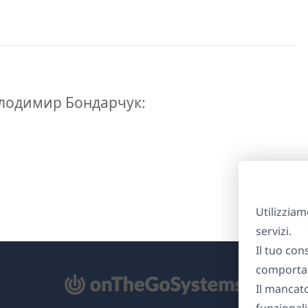
a Володимир Бондарчук:
Utilizziam
servizi.
Il tuo con
comportam
Il mancat
re