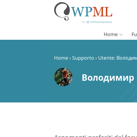
Home
Fu
Vai
al
contenuto
Home
›
Supporto
›
Utente: Володи
Володимир 