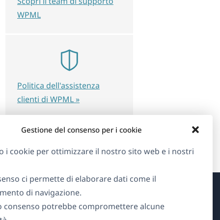
Scopri il team di supporto
WPML
Politica dell'assistenza
clienti di WPML »
Gestione del consenso per i cookie
o i cookie per ottimizzare il nostro sito web e i nostri
senso ci permette di elaborare dati come il
ento di navigazione.
Informazioni su WPML
o consenso potrebbe compromettere alcune