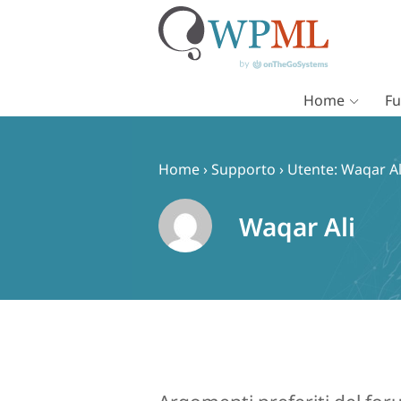
Home
Fu
Vai
al
contenuto
Home
›
Supporto
›
Utente: Waqar Al
Waqar Ali