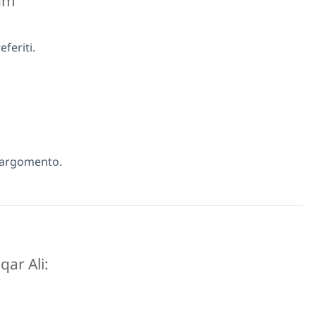
rum
feriti.
 argomento.
aqar Ali: