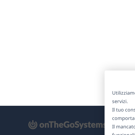
Utilizziam
servizi.
Il tuo con
comportam
Il mancat
re