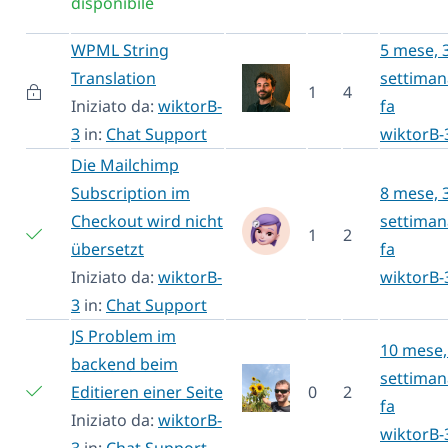
disponibile
WPML String
5 mese, 
Translation
settiman
1
4
Iniziato da:
wiktorB-
fa
3
in:
Chat Support
wiktorB-
Die Mailchimp
Subscription im
8 mese, 
Checkout wird nicht
settiman
1
2
übersetzt
fa
Iniziato da:
wiktorB-
wiktorB-
3
in:
Chat Support
JS Problem im
10 mese,
backend beim
settiman
Editieren einer Seite
0
2
fa
Iniziato da:
wiktorB-
wiktorB-
3
in:
Chat Support