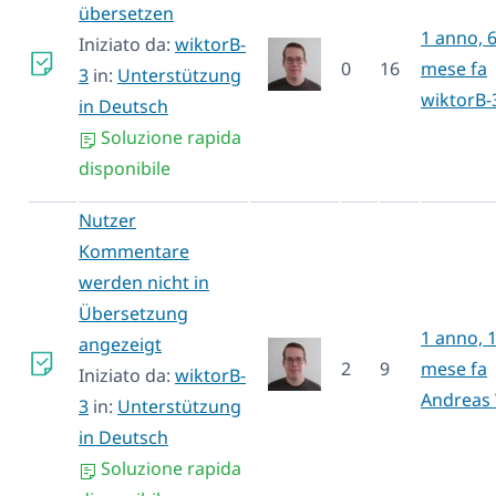
übersetzen
1 anno, 
Iniziato da:
wiktorB-
0
16
mese fa
3
in:
Unterstützung
wiktorB-
in Deutsch
Soluzione rapida
disponibile
Nutzer
Kommentare
werden nicht in
Übersetzung
1 anno, 
angezeigt
2
9
mese fa
Iniziato da:
wiktorB-
Andreas 
3
in:
Unterstützung
in Deutsch
Soluzione rapida