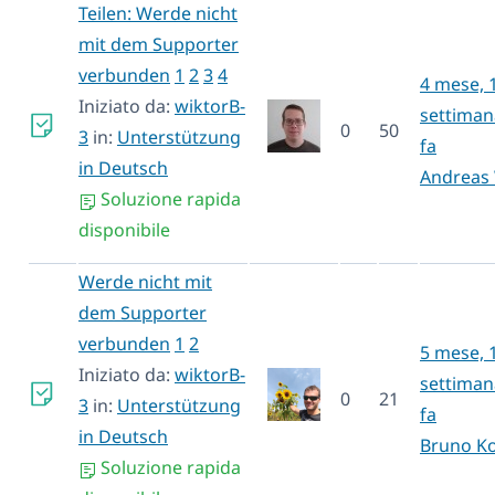
Teilen: Werde nicht
mit dem Supporter
verbunden
1
2
3
4
4 mese, 
Iniziato da:
wiktorB-
settiman
0
50
3
in:
Unterstützung
fa
in Deutsch
Andreas 
Soluzione rapida
disponibile
Werde nicht mit
dem Supporter
verbunden
1
2
5 mese, 
Iniziato da:
wiktorB-
settiman
0
21
3
in:
Unterstützung
fa
in Deutsch
Bruno K
Soluzione rapida