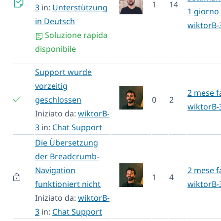
1
14
3
in:
Unterstützung
1 giorno 
in Deutsch
wiktorB-
Soluzione rapida
disponibile
Support wurde
vorzeitig
2 mese f
geschlossen
0
2
wiktorB-
Iniziato da:
wiktorB-
3
in:
Chat Support
Die Übersetzung
der Breadcrumb-
Navigation
2 mese f
1
4
funktioniert nicht
wiktorB-
Iniziato da:
wiktorB-
3
in:
Chat Support