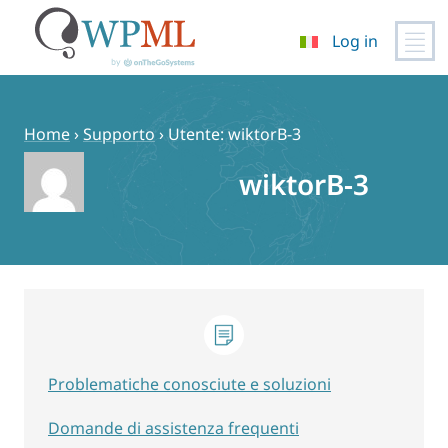
Log in
Vai
al
contenuto
Home
›
Supporto
›
Utente: wiktorB-3
wiktorB-3
Problematiche conosciute e soluzioni
Domande di assistenza frequenti