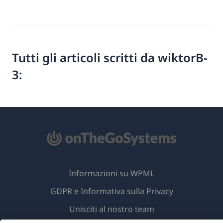
Tutti gli articoli scritti da wiktorB-
3:
Informazioni su WPML
GDPR e Informativa sulla Privacy
(si
Unisciti al nostro team
apre