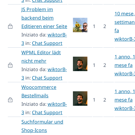
JS Problem im
10 mese,
backend beim
settiman
Editieren einer Seite
1
2
fa
Iniziato da:
wiktorB-
wiktorB-
3
in:
Chat Support
WPML Editor lädt
1 anno, 
nicht mehr
1
2
mese fa
Iniziato da:
wiktorB-
wiktorB-
3
in:
Chat Support
Woocommerce
1 anno, 
Bestellmails
1
2
mese fa
Iniziato da:
wiktorB-
wiktorB-
3
in:
Chat Support
Suchformular und
Shop-Icons