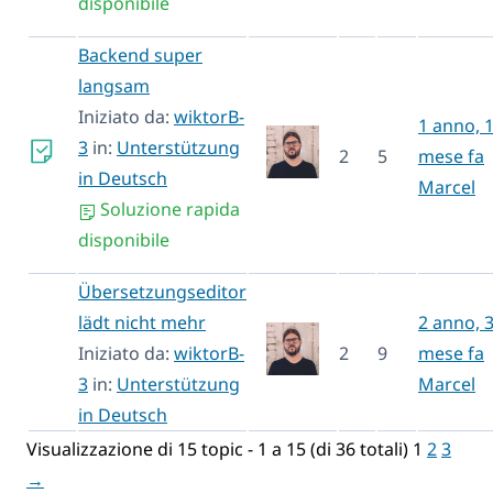
disponibile
Backend super
langsam
Iniziato da:
wiktorB-
1 anno, 
3
in:
Unterstützung
2
5
mese fa
in Deutsch
Marcel
Soluzione rapida
disponibile
Übersetzungseditor
lädt nicht mehr
2 anno, 
Iniziato da:
wiktorB-
2
9
mese fa
3
in:
Unterstützung
Marcel
in Deutsch
Visualizzazione di 15 topic - 1 a 15 (di 36 totali)
1
2
3
→