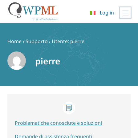
Log in
Vai
al
contenuto
Home
›
Supporto
›
Utente: pierre
pierre
Problematiche conosciute e soluzioni
Domande di assistenza frequenti