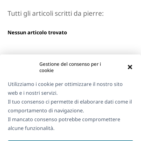
Tutti gli articoli scritti da pierre:
Nessun articolo trovato
Gestione del consenso per i
cookie
Utilizziamo i cookie per ottimizzare il nostro sito
web e i nostri servizi.
Informazioni su WPML
Il tuo consenso ci permette di elaborare dati come il
GDPR e Informativa sulla Privacy
comportamento di navigazione.
Il mancato consenso potrebbe compromettere
(si
Unisciti al nostro team
alcune funzionalità.
apre
(si
(si
(si
in
apre
apre
apre