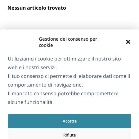
Nessun articolo trovato
Gestione del consenso per i
cookie
Utilizziamo i cookie per ottimizzare il nostro sito
web e i nostri servizi.
Informazioni su WPML
Il tuo consenso ci permette di elaborare dati come il
GDPR e Informativa sulla Privacy
comportamento di navigazione.
Il mancato consenso potrebbe compromettere
(si
Unisciti al nostro team
alcune funzionalità.
apre
(si
(si
(si
in
apre
apre
apre
una
Accetta
in
in
in
Italiano
nuova
una
una
una
Rifiuta
finestra)
nuova
nuova
nuova