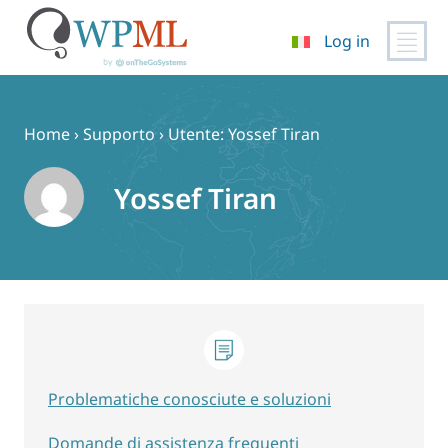
Log in
Vai
al
contenuto
Home
›
Supporto
›
Utente: Yossef Tiran
Yossef Tiran
Problematiche conosciute e soluzioni
Domande di assistenza frequenti