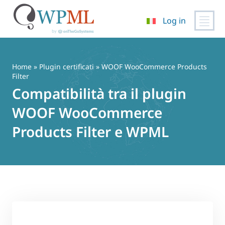
Log in
Vai
al
contenuto
Home
»
Plugin certificati
» WOOF WooCommerce Products
Filter
Compatibilità tra il plugin
WOOF WooCommerce
Products Filter e WPML