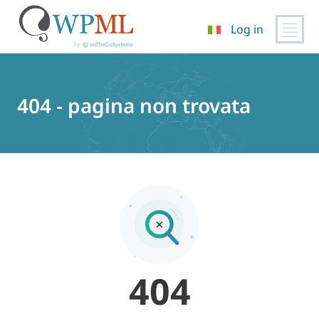
Log in
Vai
al
contenuto
404 - pagina non trovata
404