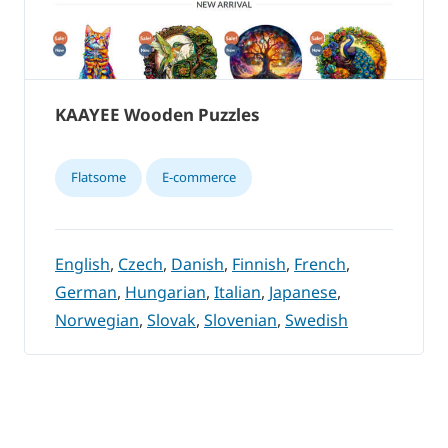
KAAYEE Wooden Puzzles
Flatsome
E-commerce
English
,
Czech
,
Danish
,
Finnish
,
French
,
German
,
Hungarian
,
Italian
,
Japanese
,
Norwegian
,
Slovak
,
Slovenian
,
Swedish