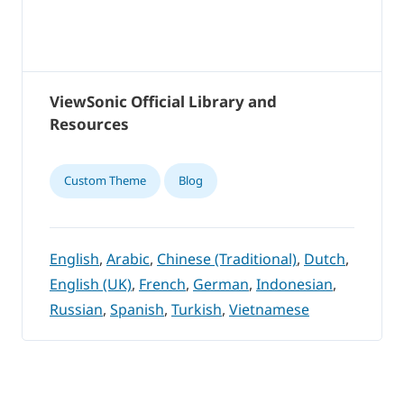
ViewSonic Official Library and
Resources
Custom Theme
Blog
English
,
Arabic
,
Chinese (Traditional)
,
Dutch
,
English (UK)
,
French
,
German
,
Indonesian
,
Russian
,
Spanish
,
Turkish
,
Vietnamese