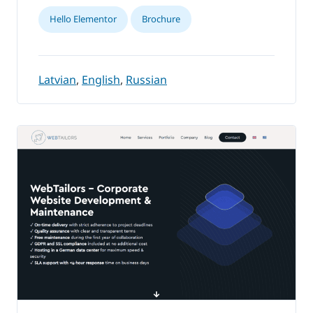
Hello Elementor
Brochure
Latvian
,
English
,
Russian