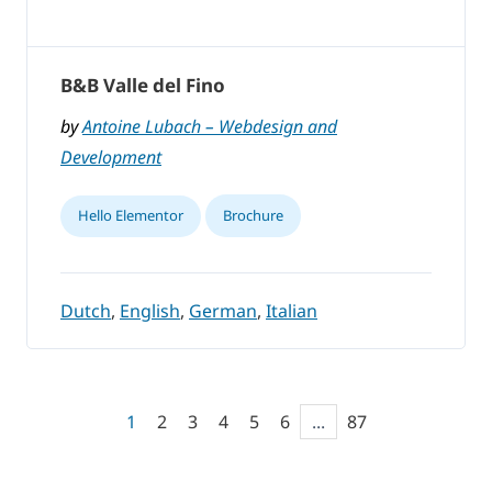
B&B Valle del Fino
by
Antoine Lubach – Webdesign and
Development
Hello Elementor
Brochure
Dutch
,
English
,
German
,
Italian
1
2
3
4
5
6
...
87