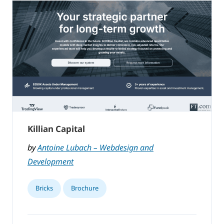
Killian Capital
by
Antoine Lubach – Webdesign and
Development
Bricks
Brochure