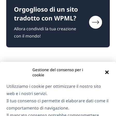
Orgoglioso di un sito
tradotto con WPML?
Allora condividi la tua creazione
con il mondo!
Gestione del consenso per i
cookie
Utilizziamo i cookie per ottimizzare il nostro sito
web e i nostri servizi.
Informazioni su WPML
Il tuo consenso ci permette di elaborare dati come il
GDPR e Informativa sulla Privacy
comportamento di navigazione.
Il mancato consenso potrebbe compromettere
(si
Unisciti al nostro team