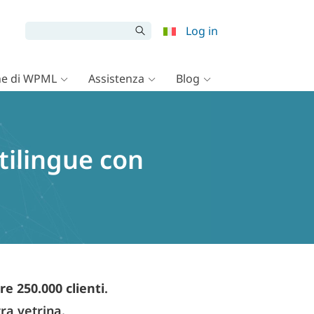
Log in
e di WPML
Assistenza
Blog
tilingue con
tre 250.000 clienti
.
tra vetrina.