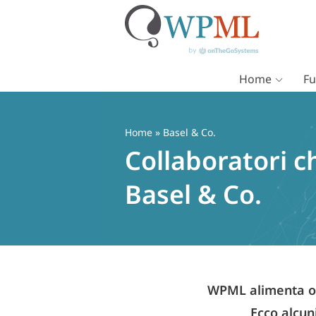
Home
Fu
Vai
al
contenuto
Home
» Basel & Co.
Collaboratori c
Basel & Co.
WPML alimenta olt
Ecco alcuni