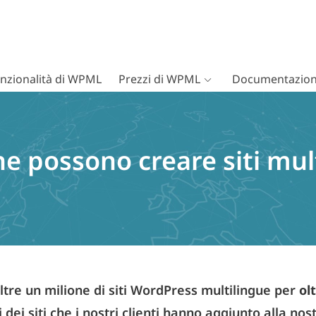
nzionalità di WPML
Prezzi di WPML
Documentazion
he possono creare siti mul
re un milione di siti WordPress multilingue per
ol
 dei siti che i nostri clienti hanno aggiunto alla nos