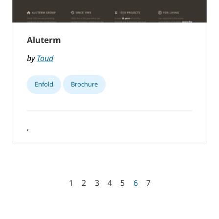
Aluterm
by
Toud
Enfold
Brochure
,
1
2
3
4
5
6
7