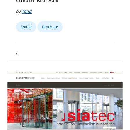
Conacul Brătescu
by
Toud
Enfold
Brochure
,